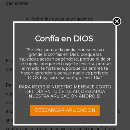
decisiones:
Sobre las cosas que hacemos
Sobre las palabras que pronunciamos
Sobre los pensamientos que elegimos
Confía en DIOS
pensar
"Se feliz, porque la piedra nunca es tan
grande si confías en Dios, porque las
injusticias acaban pagándose, porque el dolor
En pocas palabras, la calidad de esas decisiones
se supera, porque el coraje te levanta, porque
el miedo te fortalece, porque los errores te
determina la calidad de nuestras vidas.
hacen aprender y porque nadie es perfecto.
DIOS hoy, camina contigo. Feliz Día."
Pero, sin embargo cómo humanos imperfectos que
PARA RECIBIR NUESTRO MENSAJE CORTO
DEL DÍA EN TU CELULAR, DESCARGA
somos, podemos caer en la tentación de cumplir las
NUESTRA APLICACIÓN ANDROID.
expectativas de la sociedad y no centrarnos en las
DESCARGAR APLICACION
expectativas de Dios. En esos momentos, el consejo es
uno, querida amiga: buscar la guía de Dios mientras
centras tus energías en convertirte en la mejor “tú” que