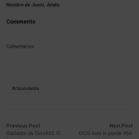
Nombre de Jesús, Amén.
Comments
Comentarios
Articulodeldia
Post
Previous
Next
Previous Post
Next Post
post:
post:
Gladiador de Dios#65: El
DIOS todo lo puede #66:
navigation