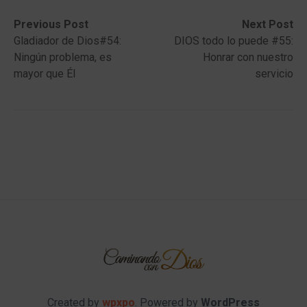
Post
Previous
Next
Previous Post
Next Post
post:
post:
Gladiador de Dios#54:
DIOS todo lo puede #55:
navigation
Ningún problema, es
Honrar con nuestro
mayor que Él
servicio
Created by
wpxpo
. Powered by
WordPress