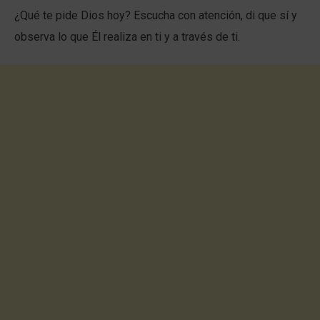
¿Qué te pide Dios hoy? Escucha con atención, di que sí y
observa lo que Él realiza en ti y a través de ti.