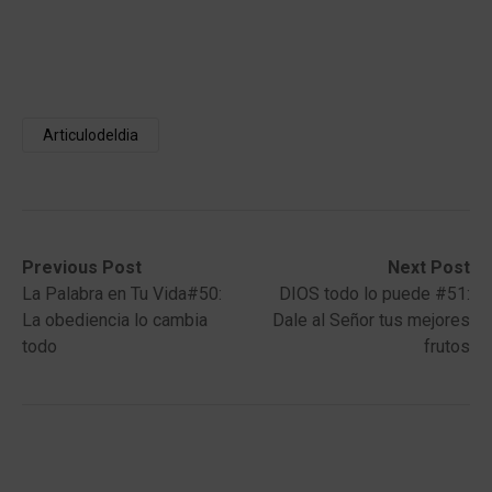
Articulodeldia
Post
Previous
Next
Previous Post
Next Post
post:
post:
La Palabra en Tu Vida#50:
DIOS todo lo puede #51:
navigation
La obediencia lo cambia
Dale al Señor tus mejores
todo
frutos