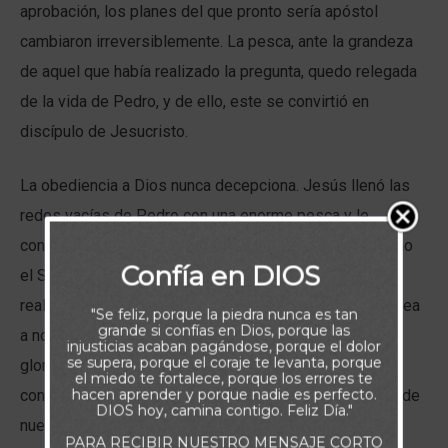
aprobación, los planes del que pronto sería apóstol
cambiaron irreversiblemente. La pesca, ante la grandeza
de aquel que había realizado la pregunta, quedo relegada
de la vida de Pedro, y de ello, este se convirtió en
discípulo de Jesucristo.
La obediencia a Dios nunca decepciona. Jesús llenó las
redes vacías de Pedro con una enorme pesca y le
convirtió en “pescador de hombres”, demostrando cómo
Confía en DIOS
el Señor, puede, en un abrir de ojos, cambiar nuestras
realidades, para direccionarnos al camino que nos provea
"Se feliz, porque la piedra nunca es tan
grande si confías en Dios, porque las
a nosotros el mayor beneficio, y a Él, la mayor de las
injusticias acaban pagándose, porque el dolor
se supera, porque el coraje te levanta, porque
glorias. Nuestro Padre de los Cielos puede hacer esto
el miedo te fortalece, porque los errores te
hacen aprender y porque nadie es perfecto.
con nuestras finanzas, relaciones o cualquier otra área de
DIOS hoy, camina contigo. Feliz Día."
nuestra vida; pero lo hace a Su manera y para Sus
PARA RECIBIR NUESTRO MENSAJE CORTO