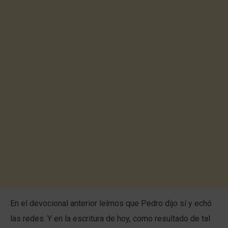
En el devocional anterior leímos que Pedro dijo sí y echó
las redes. Y en la escritura de hoy, como resultado de tal