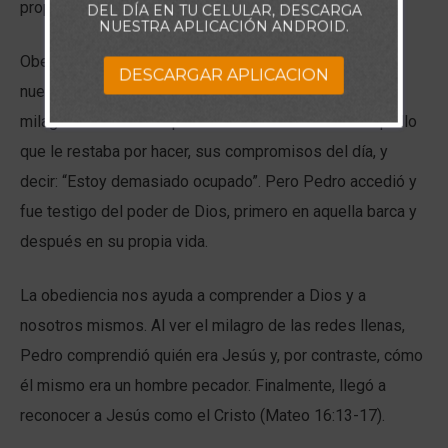
propósitos.
DEL DÍA EN TU CELULAR, DESCARGA
NUESTRA APLICACIÓN ANDROID.
Obedecer a Dios hace que Su poder sea evidente en
DESCARGAR APLICACION
nuestra vida. El “sí” de Pedro le permitió presenciar un
milagro. Podría haber puesto su atención en todo aquello
que le restaba por hacer, sus compromisos del día, y
decir: “Estoy demasiado ocupado”. Pero Pedro accedió y
fue testigo del poder de Dios, primero en aquella barca y
después en su propia vida.
La obediencia nos ayuda a comprender a Dios y a
nosotros mismos. Al ver el milagro de las redes llenas,
Pedro comprendió quién era Jesús y, por contraste, cómo
él mismo era un hombre pecador. Finalmente, llegó a
reconocer a Jesús como el Cristo (Mateo 16:13-17).