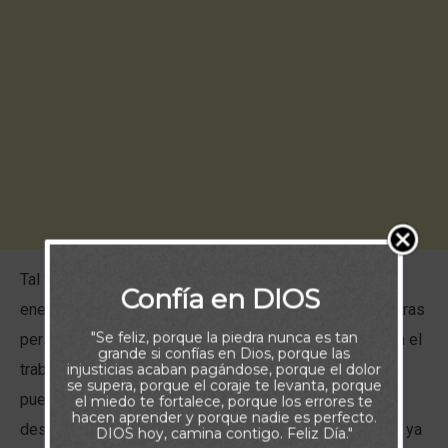
Tal vez has descubierto que uno de los mayores
Confía en DIOS
enemigos del gozo en tu vida son los conflictos con otras
"Se feliz, porque la piedra nunca es tan
personas. Los problemas en las relaciones —ya sea en el
grande si confías en Dios, porque las
trabajo, en la familia, en la iglesia o en la comunidad—
injusticias acaban pagándose, porque el dolor
se supera, porque el coraje te levanta, porque
pueden contribuir significativamente a la frustración, el
el miedo te fortalece, porque los errores te
hacen aprender y porque nadie es perfecto.
desánimo y el desaliento. Tratar con personas difíciles ya
DIOS hoy, camina contigo. Feliz Día."