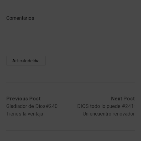
Comentarios
Articulodeldia
Post
Previous
Next
Previous Post
Next Post
post:
post:
Gladiador de Dios#240:
DIOS todo lo puede #241:
navigation
Tienes la ventaja
Un encuentro renovador