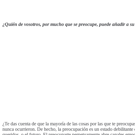
¿Quién de vosotros, por mucho que se preocupe, puede añadir a su
¿Te das cuenta de que la mayoría de las cosas por las que te preocup
nunca ocurrieron. De hecho, la preocupación es un estado debilitante d
queridos, o el futuro. El preocuparte perpetuamente abre canales emo