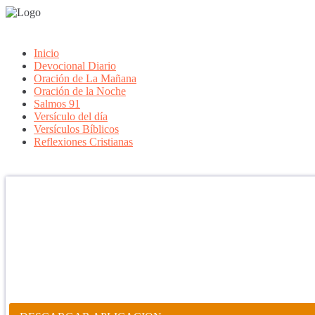
Inicio
Devocional Diario
Oración de La Mañana
Oración de la Noche
Salmos 91
Versículo del día
Versículos Bíblicos
Reflexiones Cristianas
Confía en DIOS
"Se feliz, porque la piedra nunca es tan grande si confías en Dios, po
porque el dolor se supera, porque el coraje te levanta, porque el miedo
aprender y porque nadie es perfecto. DIOS hoy, camina contigo. Feli
PARA RECIBIR NUESTRO MENSAJE CORTO DEL DÍA EN
APLICACIÓN ANDROID.