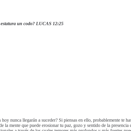
 estatura un codo?
LUCAS 12:25
as hoy nunca llegarán a suceder? Si piensas en ello, probablemente te 
e la mente que puede erosionar tu paz, gozo y sentido de la presencia de
cionales a través de los cuales temores más profundos y más fuertes pue