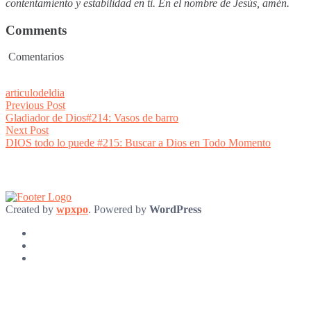
contentamiento y estabilidad en ti. En el nombre de Jesús, amén.
Comments
Comentarios
articulodeldia
Post
Previous
Previous Post
post:
Gladiador de Dios#214: Vasos de barro
navigation
Next
Next Post
post:
DIOS todo lo puede #215: Buscar a Dios en Todo Momento
Created by
wpxpo
. Powered by
WordPress