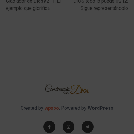
post:
post:
Gladiador de Dios#211: El
DIOS todo lo puede #212:
navigation
ejemplo que glorifica
Sigue representándolo
Created by
wpxpo
. Powered by
WordPress