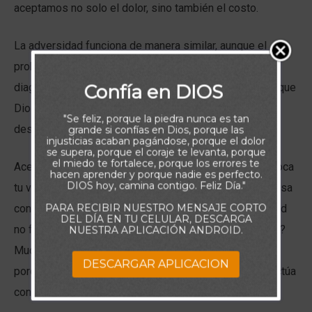
aceptamos no solo el dolor, sino también el costo.
La adversidad funciona de manera similar, aunque el
problema suele ser espiritual y no siempre fácil de
Confía en DIOS
diagnosticar. Sin embargo, es una de las herramientas que
Dios utiliza para extirpar aquello que nos está dañando
"Se feliz, porque la piedra nunca es tan
desde adentro.
grande si confías en Dios, porque las
injusticias acaban pagándose, porque el dolor
se supera, porque el coraje te levanta, porque
el miedo te fortalece, porque los errores te
Aceptar esto puede ser difícil. Cuando el sufrimiento toca
hacen aprender y porque nadie es perfecto.
DIOS hoy, camina contigo. Feliz Día."
tu vida o la de alguien cercano, puede parecer una excusa
PARA RECIBIR NUESTRO MENSAJE CORTO
conveniente. Pero detente a reflexionar: si la adversidad
DEL DÍA EN TU CELULAR, DESCARGA
no fuera un instrumento en la mano de Dios, ¿qué sería?
NUESTRA APLICACIÓN ANDROID.
Muchos niegan la existencia del Señor precisamente
DESCARGAR APLICACION
porque el dolor existe. Pero eso implicaría que Dios actúa
conforme a nuestros deseos humanos.