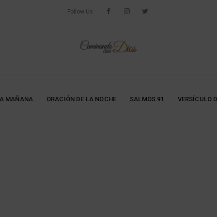
Follow Us
LA MAÑANA
ORACIÓN DE LA NOCHE
SALMOS 91
VERSÍCULO D