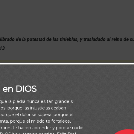
 librado de la potestad de las tinieblas, y trasladado al reino de 
:13
a en DIOS
rque la piedra nunca es tan grande si
os, porque las injusticias acaban
orque el dolor se supera, porque el
vanta, porque el miedo te fortalece,
rrores te hacen aprender y porque nadie