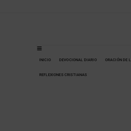
Skip
to
content
INICIO
DEVOCIONAL DIARIO
ORACIÓN DE 
REFLEXIONES CRISTIANAS