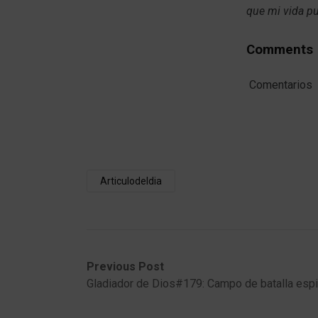
que mi vida p
Comments
Comentarios
Articulodeldia
Post
Previous
Next
Previous Post
post:
post:
Gladiador de Dios#179: Campo de batalla espir
navigation