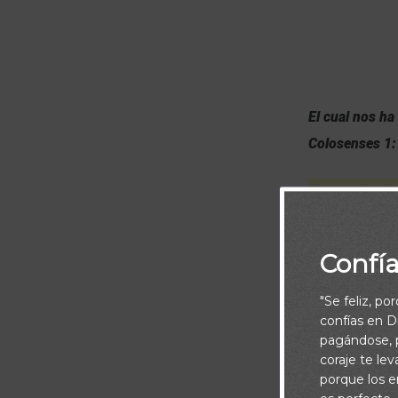
El cual nos ha
Colosenses 1
Confí
"Se feliz, po
confías en Di
pagándose, p
coraje te le
porque los e