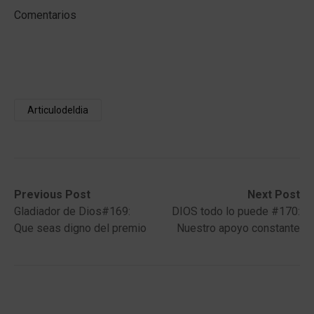
Comentarios
Articulodeldia
Post
Previous
Next
Previous Post
Next Post
post:
post:
Gladiador de Dios#169:
DIOS todo lo puede #170:
navigation
Que seas digno del premio
Nuestro apoyo constante