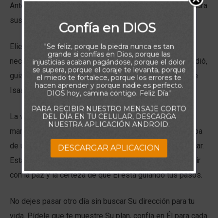
Antes de dar un solo paso, oró, pidiendo a Dios que guiara
sus acciones y le concediera éxito.
Confía en DIOS
Eliezer no confiaba solo en su propio juicio; sabía que
"Se feliz, porque la piedra nunca es tan
grande si confías en Dios, porque las
necesitaba la dirección divina. Y pronto, Dios le respondió,
injusticias acaban pagándose, porque el dolor
se supera, porque el coraje te levanta, porque
guiándolo directamente a Rebeca, la esposa elegida de
el miedo te fortalece, porque los errores te
hacen aprender y porque nadie es perfecto.
Isaac.
DIOS hoy, camina contigo. Feliz Día."
PARA RECIBIR NUESTRO MENSAJE CORTO
La verdadera alegría del viaje de Eliezer vino al ver la
DEL DÍA EN TU CELULAR, DESCARGA
NUESTRA APLICACIÓN ANDROID.
mano de Dios en cada detalle, al ver cómo todo encajaba
de una manera que solo la dirección divina podía explicar.
DESCARGAR APLICACION
Esta misma bendición es la que Dios te ofrece hoy: vivir
con la paz y la certeza de que Él está guiando tus pasos.
No dejes pasar otro día sin buscar Su dirección para tu
vida. Pídele que te muestre Su plan, confía en Él para cada