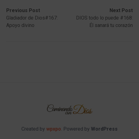
Post
Previous
Next
Previous Post
Next Post
post:
post:
Gladiador de Dios#167:
DIOS todo lo puede #168:
navigation
Apoyo divino
Él sanará tu corazón
Created by
wpxpo
. Powered by
WordPress