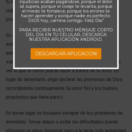
tu responsabilidad. Jesús te llama a perdonar, porque
injusticias acaban pagándose, porque el dolor
se supera, porque el coraje te levanta, porque
culpar a los demás solo te quita la paz y retrasa tu
el miedo te fortalece, porque los errores te
hacen aprender y porque nadie es perfecto.
proceso de sanación.
DIOS hoy, camina contigo. Feliz Día."
PARA RECIBIR NUESTRO MENSAJE CORTO
DEL DÍA EN TU CELULAR, DESCARGA
En segundo lugar, no caigas en la trampa de la
NUESTRA APLICACIÓN ANDROID.
autocompasión. Aunque es natural sentirse herido, la
autocompasión muestra una falta de confianza en la
DESCARGAR APLICACION
soberanía de Dios. Esta actitud empaña tu capacidad de
ver lo que el Señor puede hacer a través de tu dolor. En
lugar de lamentarte, elige declarar las promesas de Dios,
recordándote continuamente Su amor fiel y los buenos
propósitos que tiene para ti.
En tercer lugar, no busques escapar de tus problemas de
inmediato. Tomar atajos o evitar las dificultades puede
ofrecerte un alivio temporal, pero a la larga solo aumentará