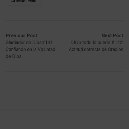
Articulodeldia
Post
Previous
Next
Previous Post
Next Post
post:
post:
Gladiador de Dios#141:
DIOS todo lo puede #142:
navigation
Confiando en la Voluntad
Actitud correcta de Oración
de Dios