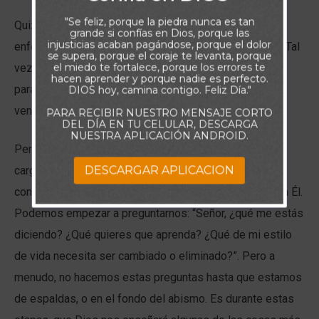
"Se feliz, porque la piedra nunca es tan
Quizá tú también tengas problemas con las
grande si confías en Dios, porque las
injusticias acaban pagándose, porque el dolor
enfermedades y los impedimentos a tu productividad. Tal
se supera, porque el coraje te levanta, porque
el miedo te fortalece, porque los errores te
vez seas como yo y pienses: «Es que no tengo tiempo
hacen aprender y porque nadie es perfecto.
para esto». Incluso puede ser que creas que todo se
DIOS hoy, camina contigo. Feliz Día."
vendrá abajo si no lo gestionas todo activamente.
PARA RECIBIR NUESTRO MENSAJE CORTO
DEL DÍA EN TU CELULAR, DESCARGA
NUESTRA APLICACIÓN ANDROID.
Pero la verdad es que, en última instancia, Dios está a
DESCARGAR APLICACION
cargo. Y Él permite que las enfermedades y los
contratiempos nos recuerden que debemos mirar hacia Él.
Podemos empezar a preguntarnos: “Señor, ¿qué me estás
diciendo? ¿Qué quieres que aprenda? ¿Qué de mi estilo
de vida necesita ser cambiado o eliminado?”. Pero a
menudo, no hacemos estas preguntas hasta que estamos
de espaldas, o en el fondo del abismo. Es durante estas