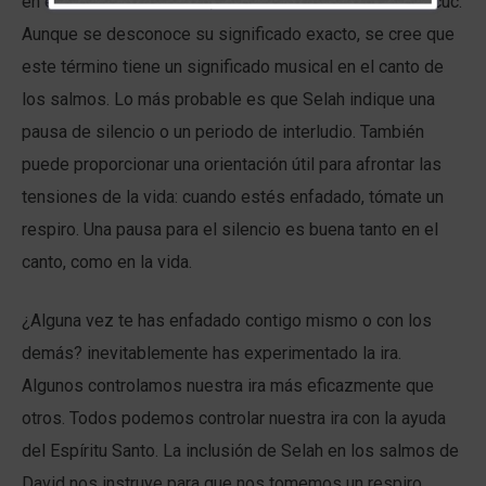
en el libro de los Salmos, así unas tres veces en Habacuc.
Aunque se desconoce su significado exacto, se cree que
este término tiene un significado musical en el canto de
los salmos. Lo más probable es que Selah indique una
pausa de silencio o un periodo de interludio. También
puede proporcionar una orientación útil para afrontar las
tensiones de la vida: cuando estés enfadado, tómate un
respiro. Una pausa para el silencio es buena tanto en el
canto, como en la vida.
¿Alguna vez te has enfadado contigo mismo o con los
demás? inevitablemente has experimentado la ira.
Algunos controlamos nuestra ira más eficazmente que
otros. Todos podemos controlar nuestra ira con la ayuda
del Espíritu Santo. La inclusión de Selah en los salmos de
David nos instruye para que nos tomemos un respiro