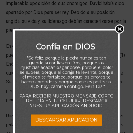
implacable oposición de sus enemigos, David había sido
apartado por Dios para ser rey. Debido a su posición
ungida, su vida y su liderazgo debían caracterizarse por la
piedad.
Confía en DIOS
En el Salmo 4:4-5, David se dirigió a sí mismo y a su
pueblo un mandato cuádruple para vivir piadosamente: (1)
"Se feliz, porque la piedra nunca es tan
grande si confías en Dios, porque las
Enójate y no peques; (2) Medita en tu corazón y estate
injusticias acaban pagándose, porque el dolor
se supera, porque el coraje te levanta, porque
quieto; (3) Ofrece sacrificios de justicia; y (4) Confía en el
el miedo te fortalece, porque los errores te
Señor. ¡Qué profunda sabiduría para ayer y para hoy! Las
hacen aprender y porque nadie es perfecto.
DIOS hoy, camina contigo. Feliz Día."
personas que sigan estas directrices vivirán vidas
PARA RECIBIR NUESTRO MENSAJE CORTO
piadosas y darán gloria a Dios.
DEL DÍA EN TU CELULAR, DESCARGA
NUESTRA APLICACIÓN ANDROID.
Una palabra interesante es revelada en el versículo 4. La
DESCARGAR APLICACION
palabra hebrea Selah aparece aquí y otras setenta veces