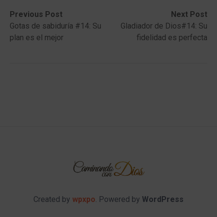
Post
Previous
Next
Previous Post
Next Post
post:
post:
Gotas de sabiduría #14: Su
Gladiador de Dios#14: Su
navigation
plan es el mejor
fidelidad es perfecta
Created by
wpxpo
. Powered by
WordPress