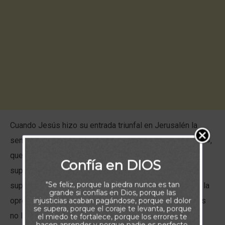
Cuando Jesús hizo su entrada triunfal en Jerusalén la
semana antes de su crucifixión, la gente gritó: «Hosanna»,
que en español significa aproximadamente: «¡Te
Confía en DIOS
suplicamos que nos salves!». ¿Pero de qué? Por
"Se feliz, porque la piedra nunca es tan
supuesto, sabemos que la gente pedía ser liberada de la
grande si confías en Dios, porque las
opresión romana. Así que debió confundirles que Jesús
injusticias acaban pagándose, porque el dolor
se supera, porque el coraje te levanta, porque
no llegara montado en un caballo de guerra listo para la
el miedo te fortalece, porque los errores te
hacen aprender y porque nadie es perfecto.