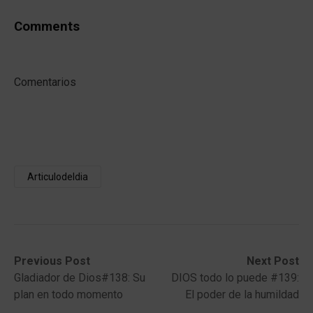
Comments
Comentarios
Articulodeldia
Post
Previous
Next
Previous Post
Next Post
post:
post:
Gladiador de Dios#138: Su
DIOS todo lo puede #139:
navigation
plan en todo momento
El poder de la humildad