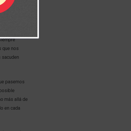
siempre
s que nos
s sacuden
 que pasemos
mposible
ho más allá de
do en cada