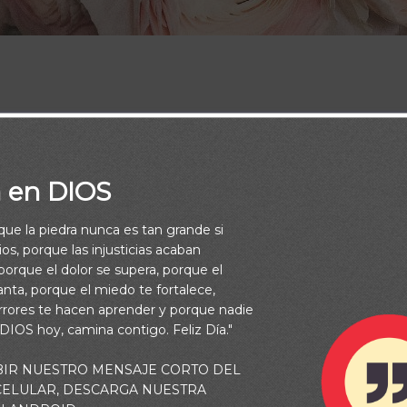
a en DIOS
Aún una vez, indica la remoción de las cosas movibles, como cos
en las inconmovibles. Hebreos 12:27
rque la piedra nunca es tan grande si
os, porque las injusticias acaban
orque el dolor se supera, porque el
vanta, porque el miedo te fortalece,
rrores te hacen aprender y porque nadie
 DIOS hoy, camina contigo. Feliz Día."
BIR NUESTRO MENSAJE CORTO DEL
 CELULAR, DESCARGA NUESTRA