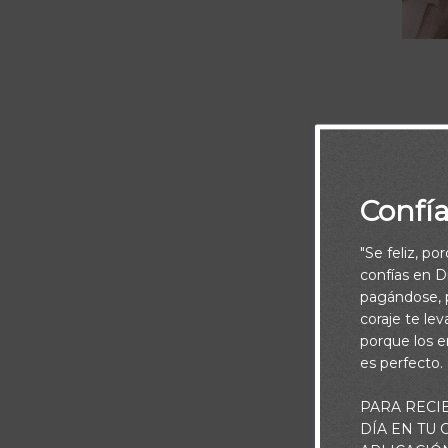
Confí
Y esta frase: 
para que qued
"Se feliz, po
confías en Di
pagándose, p
coraje te le
porque los e
es perfecto.
PARA RECI
DÍA EN TU