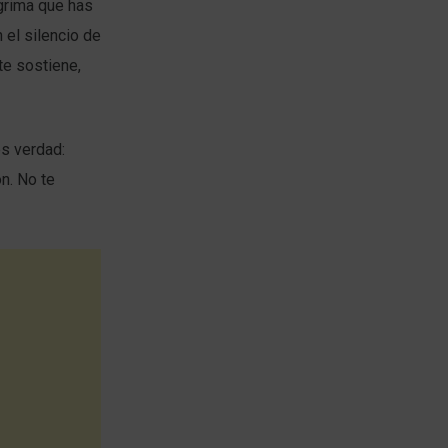
ágrima que has
 el silencio de
te sostiene,
es verdad:
n. No te