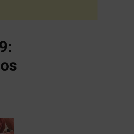
9:
mos