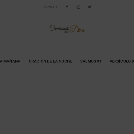
Follow Us
LA MAÑANA
ORACIÓN DE LA NOCHE
SALMOS 91
VERSÍCULO D