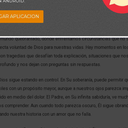
N ANDROID.
GAR APLICACION
 mundo quebrantado, donde enfrentamos circunstancias que no 
rfecta voluntad de Dios para nuestras vidas. Hay momentos en lo
on tragedias que desafían toda explicación, situaciones que no
rofundo y nos dejan con preguntas sin respuestas.
Dios sigue estando en control. En Su soberanía, puede permitir
ciles con un propósito mayor, aunque a nuestros ojos parezca i
ido en medio del dolor. El Padre, en Su infinita sabiduría, ve muc
s comprender. Aun cuando todo parezca oscuro, Él sigue obran
ando nuestra historia con un amor que no falla.