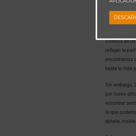
APLICACIÓ
DESCAR
Vivimos en un
reflejan la pe
encontramos c
hasta lo más p
Sin embargo, 
por fases difí
encontrar sent
lo que podemo
detalle, molde