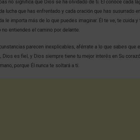
bas no significa que Dios se ha olvidado de ti. Él conoce cada l
a lucha que has enfrentado y cada oración que has susurrado en
ida le importa más de lo que puedes imaginar. Él te ve, te cuida y 
 no entiendes el camino por delante.
cunstancias parecen inexplicables, aférrate a lo que sabes que 
 Dios es fiel, y Dios siempre tiene tu mejor interés en Su corazó
mano, porque Él nunca te soltará a ti.