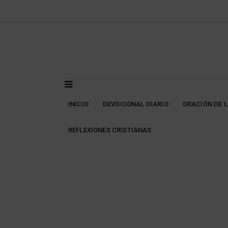
Skip
to
content
INICIO
DEVOCIONAL DIARIO
ORACIÓN DE 
REFLEXIONES CRISTIANAS