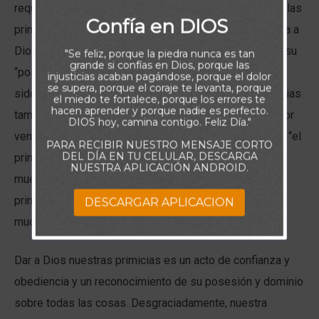
requisitos que El Señor imponía a su pueblo. El don de las
Confía en DIOS
primicias era un reconocimiento de que todo pertenecía a
Dios. Llama a los creyentes una especie de primicias, su
"Se feliz, porque la piedra nunca es tan
grande si confías en Dios, porque las
“posesión preciada” (St 1,18). Quiere decir que hemos
injusticias acaban pagándose, porque el dolor
se supera, porque el coraje te levanta, porque
sido apartados para él de entre su creación. Las primicias
el miedo te fortalece, porque los errores te
hacen aprender y porque nadie es perfecto.
también representaban una porción de lo que estaba por
DIOS hoy, camina contigo. Feliz Día."
venir. Cuando Jesús resucitó de entre los muertos, fue “el
PARA RECIBIR NUESTRO MENSAJE CORTO
DEL DÍA EN TU CELULAR, DESCARGA
primero de una gran cosecha de todos los que han
NUESTRA APLICACIÓN ANDROID.
muerto” (1 Corintios 15:20); en otras palabras, fue el
primero, y se erigió como garantía de que le seguirían
DESCARGAR APLICACION
muchos más.
Dar a Dios nuestras primicias es un acto de confianza y
obediencia y un reconocimiento de su posesión y dominio
sobre todas las cosas. Desgraciadamente, nuestra