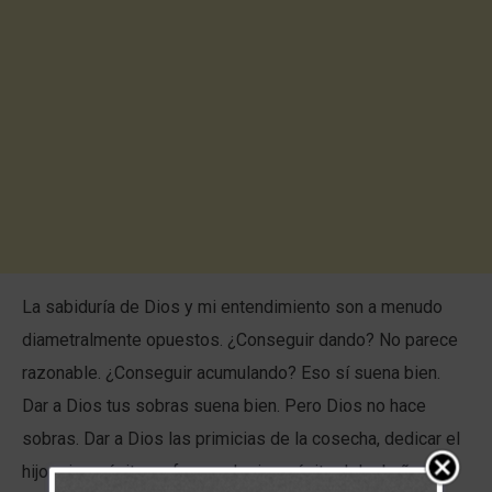
La sabiduría de Dios y mi entendimiento son a menudo
diametralmente opuestos. ¿Conseguir dando? No parece
razonable. ¿Conseguir acumulando? Eso sí suena bien.
Dar a Dios tus sobras suena bien. Pero Dios no hace
sobras. Dar a Dios las primicias de la cosecha, dedicar el
hijo primogénito y ofrecer el primogénito del rebaño eran