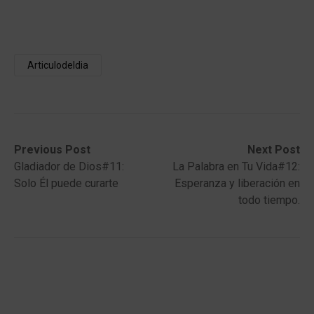
Articulodeldia
Post
Previous
Next
Previous Post
Next Post
post:
post:
Gladiador de Dios#11:
La Palabra en Tu Vida#12:
navigation
Solo Él puede curarte
Esperanza y liberación en
todo tiempo.