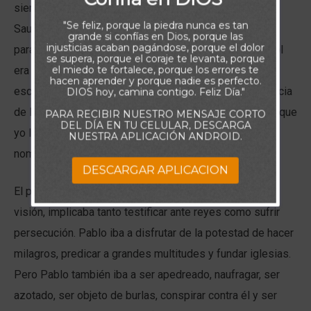
siempre. Dios hizo más en ese encuentro que salvar a
"Se feliz, porque la piedra nunca es tan
Saulo de su pecado; Él comenzó a revelar Su voluntad
grande si confías en Dios, porque las
injusticias acaban pagándose, porque el dolor
para la vida de Pablo. La misión de Dios para El apóstol
se supera, porque el coraje te levanta, porque
el miedo te fortalece, porque los errores te
era clara: “El Señor le dijo: Ve, porque instrumento
hacen aprender y porque nadie es perfecto.
escogido me es este, para llevar mi nombre en presencia
DIOS hoy, camina contigo. Feliz Día."
de los gentiles, y de reyes, y de los hijos de Israel; porque
PARA RECIBIR NUESTRO MENSAJE CORTO
DEL DÍA EN TU CELULAR, DESCARGA
yo le mostraré cuánto le es necesario padecer por mi
NUESTRA APLICACIÓN ANDROID.
nombre.” (Hch 9,15-16).
DESCARGAR APLICACION
El plan de Dios para Pablo, revelado a través de una
visión, implicaba tanto testificar ante reyes como sufrir
persecución. Pablo iba a disfrutar de la potestad de hacer
milagros, predicar a grandes multitudes y fundar iglesias.
Pero Pablo también iba a ser apedreado, naufragar, ser
azotado, ser objeto de burlas, conspirar contra él y ser