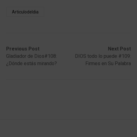
Articulodeldia
Post
Previous
Next
Previous Post
Next Post
post:
post:
Gladiador de Dios#108:
DIOS todo lo puede #109:
navigation
¿Dónde estás mirando?
Firmes en Su Palabra