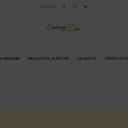
Follow Us
LA MAÑANA
ORACIÓN DE LA NOCHE
SALMOS 91
VERSÍCULO D