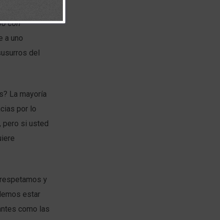
ión es lo que
po con
e a uno
susurros del
os? La mayoría
cias por lo
 pero si usted
uiere
 respetamos y
odemos estar
antes como las