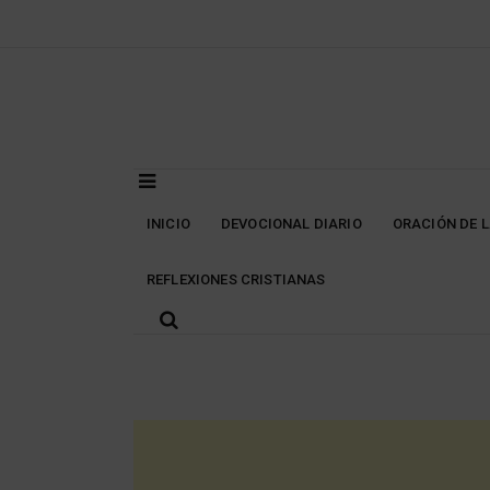
Skip
to
content
INICIO
DEVOCIONAL DIARIO
ORACIÓN DE 
REFLEXIONES CRISTIANAS