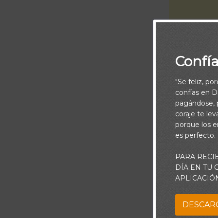
Confí
"Se feliz, po
confías en Di
pagándose, p
coraje te le
porque los e
es perfecto.
Piensa:
PARA RECI
DÍA EN TU
¿La paz es alg
APLICACIÓ
podemos calma
DESCAR
La clave de a