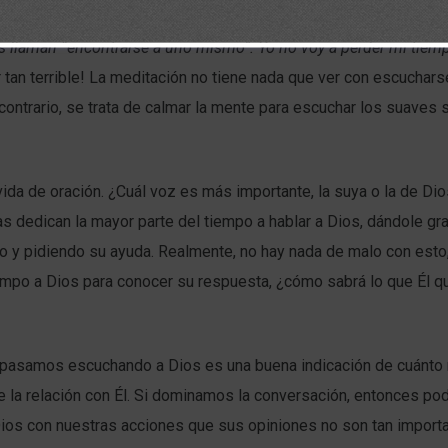
meditación. Tal vez usted esté pensando:
Todo eso de la meditac
es llaman “encontrarse a uno mismo”. Yo no voy a perder mi tiem
r tan terrible! La meditación no tiene nada que ver con escuchars
contrario, se trata de calmar la mente para escuchar los suaves 
ida de oración. ¿Cuál voz es más importante, la suya o la de Di
s dedican la mayor parte del tiempo a hablar a Dios, dándole gra
o y pidiendo su ayuda. Realmente, no hay nada de malo con esto,
empo a Dios para conocer su respuesta, ¿cómo sabrá lo que Él q
 pasamos escuchando a Dios es una buena indicación de cuánto
e la relación con Él. Si dominamos la conversación, entonces p
ios con nuestras acciones que sus opiniones no son tan import