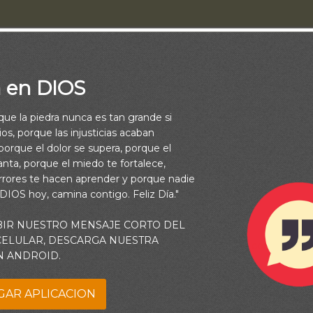
a en DIOS
rque la piedra nunca es tan grande si
os, porque las injusticias acaban
orque el dolor se supera, porque el
vanta, porque el miedo te fortalece,
rrores te hacen aprender y porque nadie
 DIOS hoy, camina contigo. Feliz Día."
BIR NUESTRO MENSAJE CORTO DEL
 CELULAR, DESCARGA NUESTRA
o natural para usted, o siente que está en una lucha constante?
N ANDROID.
rnos para escuchar la voz de Dios?
GAR APLICACION
mbas preguntas se encuentra en una palabra que puede hacerle s