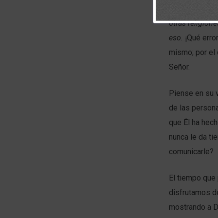
incómodo: la 
otras religion
eso.
¡Qué erro
mismo; por el 
Señor.
Piense en su v
de las persona
que Él ha hech
nunca le da ti
comunicarle?
El tiempo que
disfrutamos d
mostrando a D