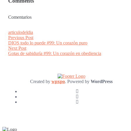
Comments
Comentarios
articulodeldia
Post
Previous
Previous Post
post:
DIOS todo lo puede #99: Un corazón puro
navigation
Next
Next Post
post:
Gotas de sabiduría #99: Un corazón en obediencia
Created by
wpxpo
. Powered by
WordPress