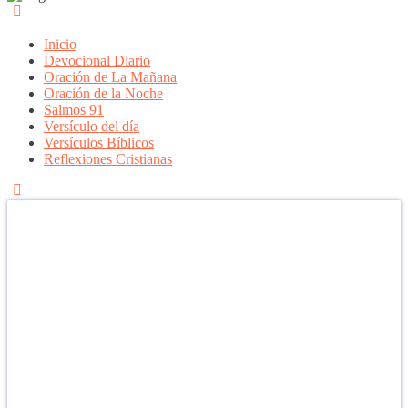
Inicio
Devocional Diario
Oración de La Mañana
Oración de la Noche
Salmos 91
Versículo del día
Versículos Bíblicos
Reflexiones Cristianas
Confía en DIOS
"Se feliz, porque la piedra nunca es tan grande si confías en Dios,
porque las injusticias acaban pagándose, porque el dolor se supera,
porque el coraje te levanta, porque el miedo te fortalece, porque los
errores te hacen aprender y porque nadie es perfecto. DIOS hoy,
camina contigo. Feliz Día."
PARA RECIBIR NUESTRO MENSAJE CORTO DEL DÍA EN
TU CELULAR, DESCARGA NUESTRA APLICACIÓN
ANDROID.