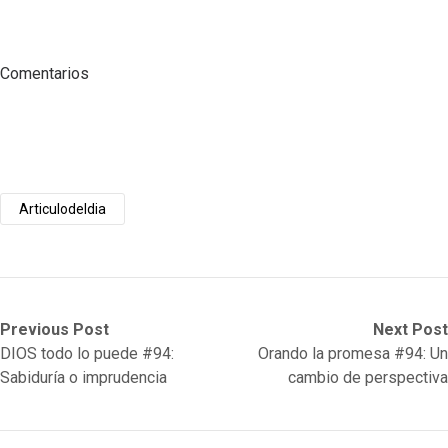
Comentarios
Articulodeldia
Post
Previous
Next
Previous Post
Next Post
post:
post:
DIOS todo lo puede #94:
Orando la promesa #94: Un
navigation
Sabiduría o imprudencia
cambio de perspectiva