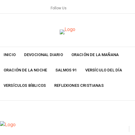
Skip
Follow Us
to
content
INICIO
DEVOCIONAL DIARIO
ORACIÓN DE LA MAÑANA
ORACIÓN DE LA NOCHE
SALMOS 91
VERSÍCULO DEL DÍA
VERSÍCULOS BÍBLICOS
REFLEXIONES CRISTIANAS