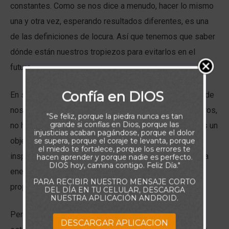
constantes. Como se nos dice a menudo, hacer lo mismo
una y otra vez, esperando resultados diferentes, es una
de las definiciones de locura. Así que tenemos que saber
dónde están nuestros tropiezos para evitarlos en el
futuro.
Confía en DIOS
En segundo lugar, es importante comprender hacia dónde
nos dirige Dios, porque cuando no tienes objetivos claros,
"Se feliz, porque la piedra nunca es tan
grande si confías en Dios, porque las
no haces más que vagar por la vida. Sólo cuando tienes un
injusticias acaban pagándose, porque el dolor
objetivo que es a la vez poderosamente motivador e
se supera, porque el coraje te levanta, porque
el miedo te fortalece, porque los errores te
inspirador, te centras en el uso que haces del tiempo, la
hacen aprender y porque nadie es perfecto.
DIOS hoy, camina contigo. Feliz Día."
energía y los talentos, para alcanzar ese fin que te has
PARA RECIBIR NUESTRO MENSAJE CORTO
propuesto.
DEL DÍA EN TU CELULAR, DESCARGA
NUESTRA APLICACIÓN ANDROID.
Pero, sobre todo, hacerte las preguntas “¿Dónde he
DESCARGAR APLICACION