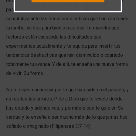
estado?” y “¿Adónde voy?” invita al Señor a entrar en tu
pasado y en tu futuro. A través de ellas, Dios te
sensibiliza ante las decisiones críticas que han cambiado
tu rumbo, ya sea para bien o para mal. Te muestra qué
factores están causando las dificultades que
experimentas actualmente y te equipa para invertir las
tendencias destructivas que han disminuído o coartado
totalmente tu avance. Y de allí, te enseña una nueva forma
de vivir: Su forma.
No te dejes encadenar por lo que has sido en el pasado, y
no repitas tus errores. Pide a Dios que te revele dónde
has estado y adónde vas, y permítele que te guíe en Su
verdad y te enseñe a ser mucho más de lo que jamás has
soñado o imaginado (Filipenses 3:7-14).