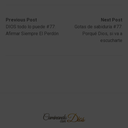
Post
Previous
Next
Previous Post
Next Post
post:
post:
DIOS todo lo puede #77:
Gotas de sabiduría #77:
navigation
Afirmar Siempre El Perdón
Porqué Dios, si va a
escucharte