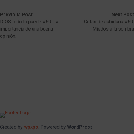
Post
Previous
Next
Previous Post
Next Post
post:
post:
DIOS todo lo puede #69: La
Gotas de sabiduría #69:
navigation
importancia de una buena
Miedos a la sombra
opinión.
Created by
wpxpo
. Powered by
WordPress