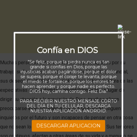
Confía en DIOS
"Se feliz, porque la piedra nunca es tan
Muchas personas están intensamente preocupadas por su
grande si confías en Dios, porque las
trabajo, su familia, su economía, su salud, la política mundial,
injusticias acaban pagándose, porque el dolor
se supera, porque el coraje te levanta, porque
sus deseos insatisfechos e incluso por estar a la altura de las
el miedo te fortalece, porque los errores te
hacen aprender y porque nadie es perfecto.
expectativas de los demás. Lamentablemente, en lugar de
DIOS hoy, camina contigo. Feliz Día."
dirigir su atención a la provisión de Dios, muchos eligen
PARA RECIBIR NUESTRO MENSAJE CORTO
DEL DÍA EN TU CELULAR, DESCARGA
preocuparse incesantemente por sus problemas. Siguen
NUESTRA APLICACIÓN ANDROID.
inquietos por el futuro y son incapaces de pensar en otra cosa
DESCARGAR APLICACION
que no sean los difíciles retos que tienen ante sí. Sus temores
son continuos, afectan a otras áreas de su vida y a menudo se