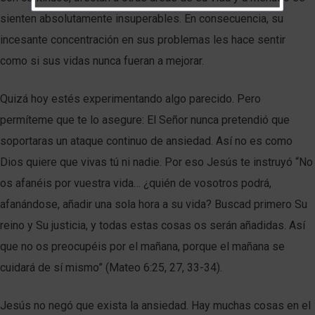
sienten absolutamente insuperables. En consecuencia, su
incesante concentración en sus problemas les hace sentir
como si sus vidas nunca fueran a mejorar.
Quizá hoy estés experimentando algo parecido. Pero
permíteme que te lo asegure: El Señor nunca pretendió que
soportaras un ataque continuo de ansiedad. Así no es como
Dios quiere que vivas tú ni nadie. Por eso Jesús te instruyó “No
os afanéis por vuestra vida… ¿quién de vosotros podrá,
afanándose, añadir una sola hora a su vida? Buscad primero Su
reino y Su justicia, y todas estas cosas os serán añadidas. Así
que no os preocupéis por el mañana, porque el mañana se
cuidará de sí mismo” (Mateo 6:25, 27, 33-34).
Jesús no negó que exista la ansiedad. Hay muchas cosas en el