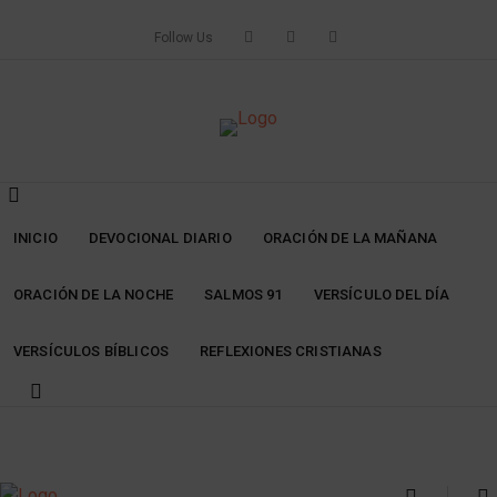
Skip
to
Follow Us
content
INICIO
DEVOCIONAL DIARIO
ORACIÓN DE LA MAÑANA
ORACIÓN DE LA NOCHE
SALMOS 91
VERSÍCULO DEL DÍA
VERSÍCULOS BÍBLICOS
REFLEXIONES CRISTIANAS