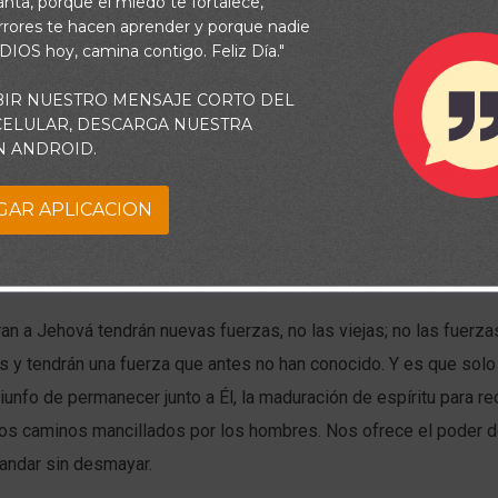
vanta, porque el miedo te fortalece,
rrores te hacen aprender y porque nadie
 DIOS hoy, camina contigo. Feliz Día."
BIR NUESTRO MENSAJE CORTO DEL
 CELULAR, DESCARGA NUESTRA
an a Jehová, tendrán nuevas fuerzas. No los que emprenden sol
N ANDROID.
ue llenos de afanes, ansiedades, angustias, terminan apresurad
uivocadas que los llevan por las sendas alejadas de Dios. Tend
GAR APLICACION
los que cuando emprenden el camino lo hacen con la certeza de
o la voluntad de Dios, y marchan comprometidos, confiados y de
n a Jehová tendrán nuevas fuerzas, no las viejas; no las fuerz
as y tendrán una fuerza que antes no han conocido. Y es que sol
triunfo de permanecer junto a Él, la maduración de espíritu para re
os caminos mancillados por los hombres. Nos ofrece el poder de
 andar sin desmayar.