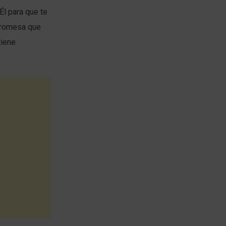
l para que te
 promesa que
tiene