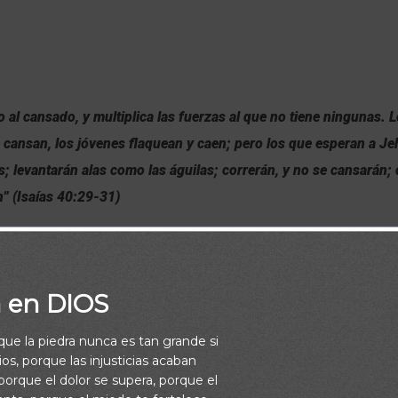
o al cansado, y multiplica las fuerzas al que no tiene ningunas
e cansan, los jóvenes flaquean y caen; pero los que esperan a J
; levantarán alas como las águilas; correrán, y no se cansarán;
n” (Isaías 40:29-31)
a en DIOS
rque la piedra nunca es tan grande si
os, porque las injusticias acaban
orque el dolor se supera, porque el