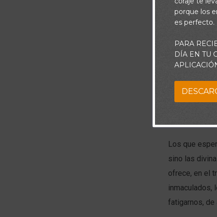
coraje te le
porque los e
es perfecto.
PARA RECI
DÍA EN TU
Los que esper
APLICACIÓ
o aquellos, q
decisiones eq
DESCAR
fuerzas aquel
llevando a cab
Los que espera
sino las divin
ofrece, en el 
inmaculados, l
fatigarnos, de