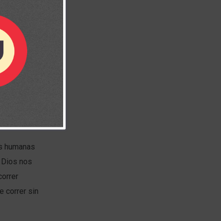
os el camino,
os tomando
rán nuevas
 que están
cididos.
as humanas
o Dios nos
correr
 correr sin