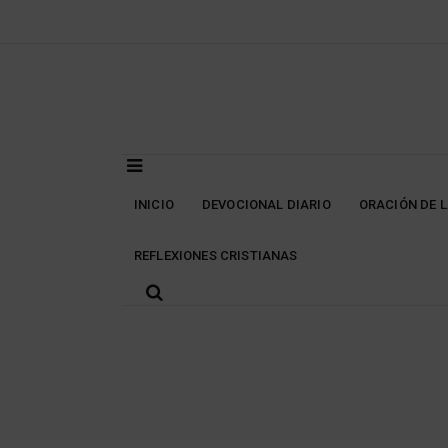
Skip
to
content
INICIO
DEVOCIONAL DIARIO
ORACIÓN DE 
REFLEXIONES CRISTIANAS