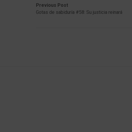
Post
Previous
Next
Previous Post
post:
post:
Gotas de sabiduría #58: Su justicia reinará
navigation