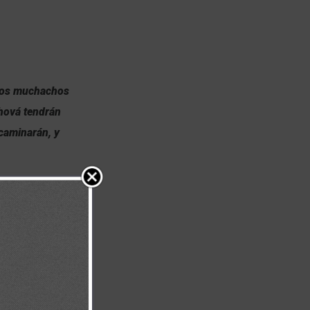
. Los muchachos
ehová tendrán
 caminarán, y