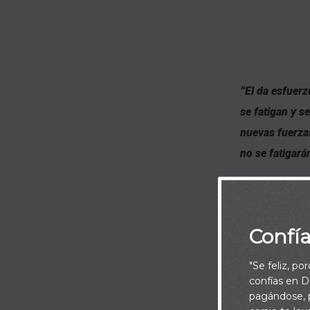
“El da esfuerz
se fatigan y s
nuevas fuerzas
no se fatigará
Confí
"Se feliz, po
confías en Di
pagándose, p