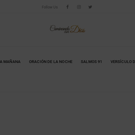
Follow Us
LA MAÑANA
ORACIÓN DE LA NOCHE
SALMOS 91
VERSÍCULO D