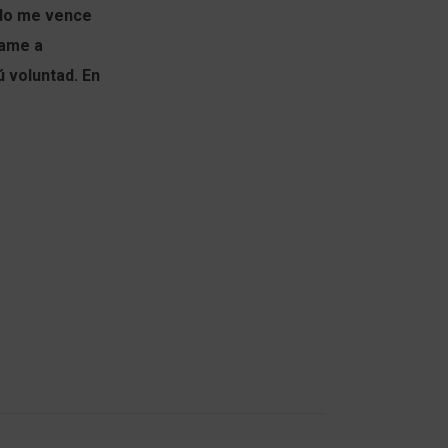
ndo me vence
dame a
ú voluntad. En