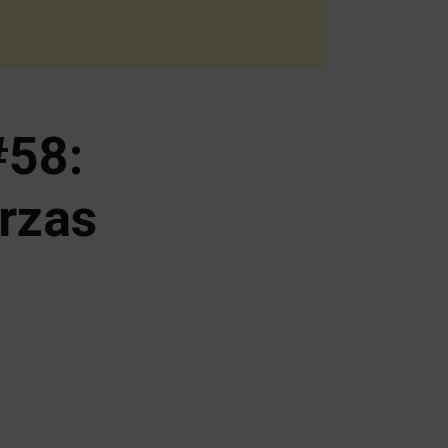
#58:
erzas