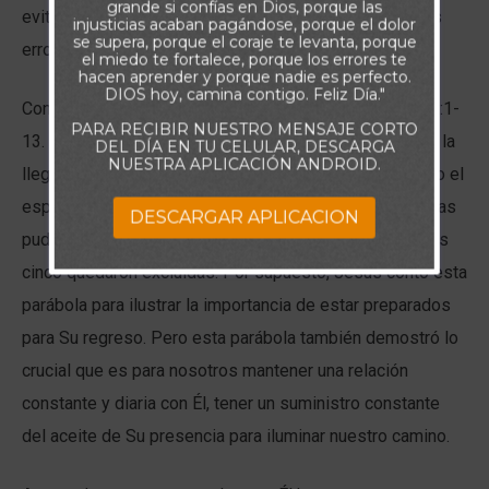
grande si confías en Dios, porque las
evitar que surjan nuevas situaciones que te lleven a los
injusticias acaban pagándose, porque el dolor
se supera, porque el coraje te levanta, porque
errores pasados que tanto sufrimiento te causaron.
el miedo te fortalece, porque los errores te
hacen aprender y porque nadie es perfecto.
DIOS hoy, camina contigo. Feliz Día."
Considera la historia de las diez vírgenes de Mateo 25:1-
PARA RECIBIR NUESTRO MENSAJE CORTO
13. Cinco de las jóvenes prepararon sus lámparas para la
DEL DÍA EN TU CELULAR, DESCARGA
NUESTRA APLICACIÓN ANDROID.
llegada del novio y cinco de ellas no lo hicieron. Cuando el
esposo las llamó, sólo las cinco que estaban preparadas
DESCARGAR APLICACION
pudieron ir con él y disfrutar de la celebración. Las otras
cinco quedaron excluidas. Por supuesto, Jesús contó esta
parábola para ilustrar la importancia de estar preparados
para Su regreso. Pero esta parábola también demostró lo
crucial que es para nosotros mantener una relación
constante y diaria con Él, tener un suministro constante
del aceite de Su presencia para iluminar nuestro camino.