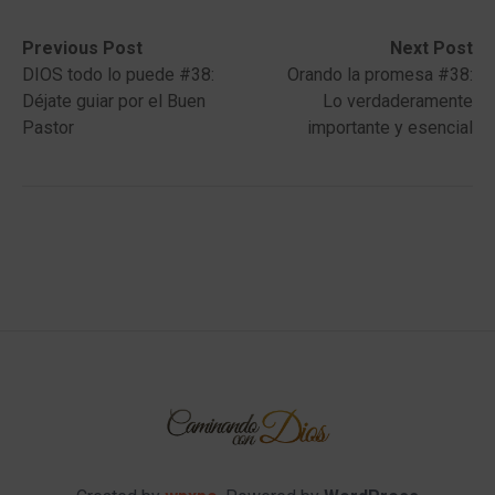
Post
Previous
Next
Previous Post
Next Post
post:
post:
DIOS todo lo puede #38:
Orando la promesa #38:
navigation
Déjate guiar por el Buen
Lo verdaderamente
Pastor
importante y esencial