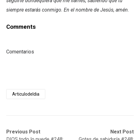
seguirte dondequiera que me llames, sabiendo que tú
siempre estarás conmigo. En el nombre de Jesús, amén.
Comments
Comentarios
Articulodeldia
Post
Previous
Next
Previous Post
Next Post
post:
post:
DIOS todo lo puede #248:
Gotas de sabiduría #248: