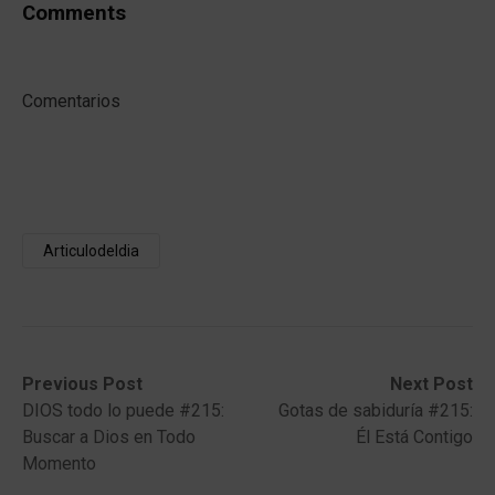
Comments
Comentarios
Articulodeldia
Post
Previous
Next
Previous Post
Next Post
post:
post:
DIOS todo lo puede #215:
Gotas de sabiduría #215:
navigation
Buscar a Dios en Todo
Él Está Contigo
Momento