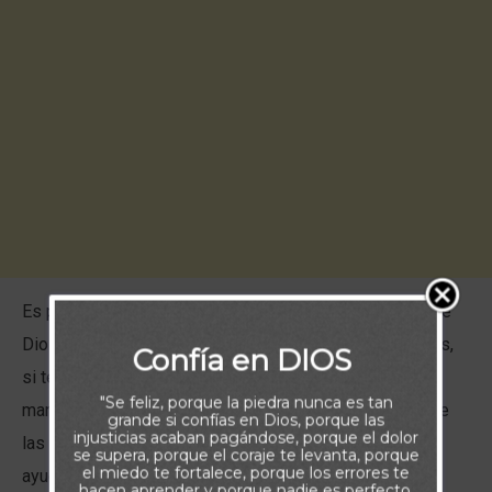
Es prácticamente imposible disfrutar de la presencia de
Dios y también preocuparse al mismo tiempo. Entonces,
Confía en DIOS
si te estás inquietando por algo hoy y no sabes cómo
"Se feliz, porque la piedra nunca es tan
manejarlo, intenta esto: deja de preocuparte por ello, lee
grande si confías en Dios, porque las
injusticias acaban pagándose, porque el dolor
las Escrituras y reflexiona en cómo fielmente Él ha
se supera, porque el coraje te levanta, porque
el miedo te fortalece, porque los errores te
ayudado a otros en el pasado.
hacen aprender y porque nadie es perfecto.