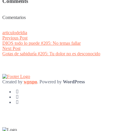
Comments
Comentarios
articulodeldia
Post
Previous
Previous Post
post:
DIOS todo lo puede #205: No temas fallar
navigation
Next
Next Post
post:
Gotas de sabiduría #205: Tu dolor no es desconocido
Created by
wpxpo
. Powered by
WordPress