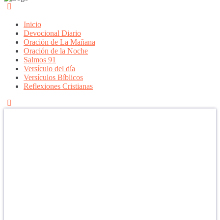
Inicio
Devocional Diario
Oración de La Mañana
Oración de la Noche
Salmos 91
Versículo del día
Versículos Bíblicos
Reflexiones Cristianas
Confía en DIOS
"Se feliz, porque la piedra nunca es tan grande si confías en Dios,
porque las injusticias acaban pagándose, porque el dolor se supera,
porque el coraje te levanta, porque el miedo te fortalece, porque los
errores te hacen aprender y porque nadie es perfecto. DIOS hoy,
camina contigo. Feliz Día."
PARA RECIBIR NUESTRO MENSAJE CORTO DEL DÍA EN
TU CELULAR, DESCARGA NUESTRA APLICACIÓN
ANDROID.