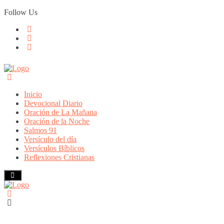
Skip
Follow Us
to
content
Inicio
Devocional Diario
Oración de La Mañana
Oración de la Noche
Salmos 91
Versículo del día
Versículos Bíblicos
Reflexiones Cristianas