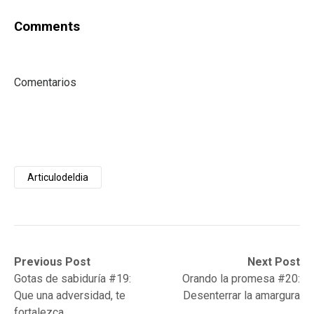
Comments
Comentarios
Articulodeldia
Post
Previous
Next
Previous Post
Next Post
post:
post:
Gotas de sabiduría #19:
Orando la promesa #20:
navigation
Que una adversidad, te
Desenterrar la amargura
fortalezca