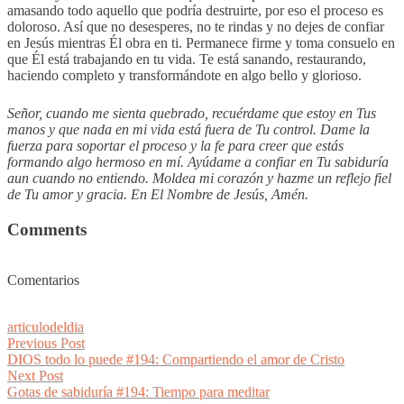
amasando todo aquello que podría destruirte, por eso el proceso es
doloroso. Así que no desesperes, no te rindas y no dejes de confiar
en Jesús mientras Él obra en ti. Permanece firme y toma consuelo en
que Él está trabajando en tu vida. Te está sanando, restaurando,
haciendo completo y transformándote en algo bello y glorioso.
Señor, cuando me sienta quebrado, recuérdame que estoy en Tus
manos y que nada en mi vida está fuera de Tu control. Dame la
fuerza para soportar el proceso y la fe para creer que estás
formando algo hermoso en mí. Ayúdame a confiar en Tu sabiduría
aun cuando no entiendo. Moldea mi corazón y hazme un reflejo fiel
de Tu amor y gracia. En El Nombre de Jesús, Amén.
Comments
Comentarios
articulodeldia
Post
Previous
Previous Post
post:
DIOS todo lo puede #194: Compartiendo el amor de Cristo
navigation
Next
Next Post
post:
Gotas de sabiduría #194: Tiempo para meditar