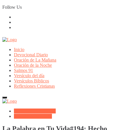
Skip
Follow Us
to
content
Inicio
Devocional Diario
Oración de La Mañana
Oración de la Noche
Salmos 91
Versículo del día
Versículos Bíblicos
Reflexiones Cristianas
Biblioteca de Articulos
Oración de la Noche
La Palabra en Tu Vida#194: Hecho