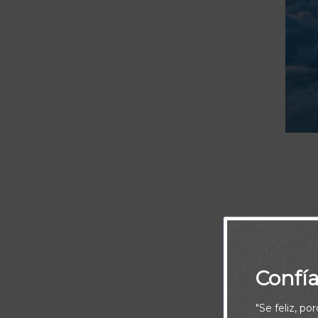
Pero pida con 
es arrastrada 
Confí
"Se feliz, po