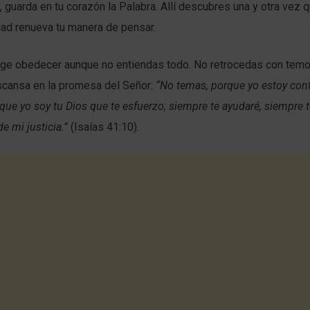
 guarda en tu corazón la Palabra. Allí descubres una y otra vez 
rdad renueva tu manera de pensar.
ige obedecer aunque no entiendas todo. No retrocedas con temor
scansa en la promesa del Señor:
“No temas, porque yo estoy cont
ue yo soy tu Dios que te esfuerzo; siempre te ayudaré, siempre t
de mi justicia.”
(Isaías 41:10).