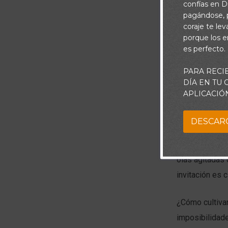
confías en Di
pagándose, p
coraje te le
porque los e
es perfecto.
PARA RECI
DÍA EN TU
APLICACIÓ
DESCAR
La duda puede 
olas agitadas 
invitación es 
¿Cómo cultivar
imposibilidade