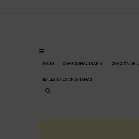
Skip
to
content
INICIO
DEVOCIONAL DIARIO
ORACIÓN DE 
REFLEXIONES CRISTIANAS