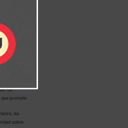
cila con las
nas. La
o que promete.
haces, las
oridad sobre