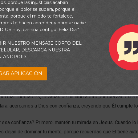
os, porque las injusticias acaban
orque el dolor se supera, porque el
vanta, porque el miedo te fortalece,
rrores te hacen aprender y porque nadie
 DIOS hoy, camina contigo. Feliz Día."
BIR NUESTRO MENSAJE CORTO DEL
 CELULAR, DESCARGA NUESTRA
N ANDROID.
GAR APLICACION
sacudirnos y dejarnos sin dirección. Santiago compara al que va
del mar: inestables, llevadas de un lado a otro por fuerzas exter
clara: acercarnos a Dios con confianza, creyendo que Él cumple l
 esa confianza? Primero, mantén tu mirada en Jesús. Cuando lo 
s dejan de dominar tu mente, porque recuerdas que Él tiene aut