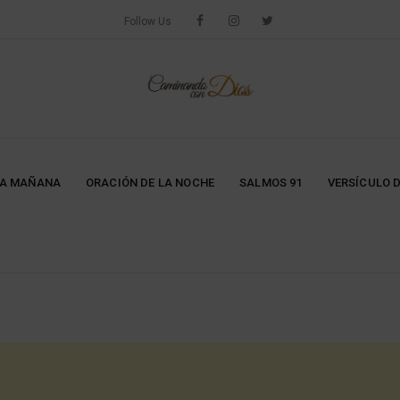
Follow Us
LA MAÑANA
ORACIÓN DE LA NOCHE
SALMOS 91
VERSÍCULO D