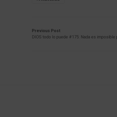
Post
Previous
Next
Previous Post
post:
post:
DIOS todo lo puede #175: Nada es imposible p
navigation