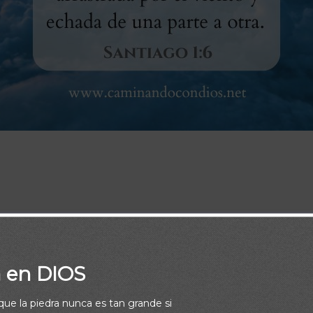
fe, no dudando nada; porque el que duda es semejante a la onda
por el viento y echada de una parte a otra. Santiago 1:6
a en DIOS
rque la piedra nunca es tan grande si