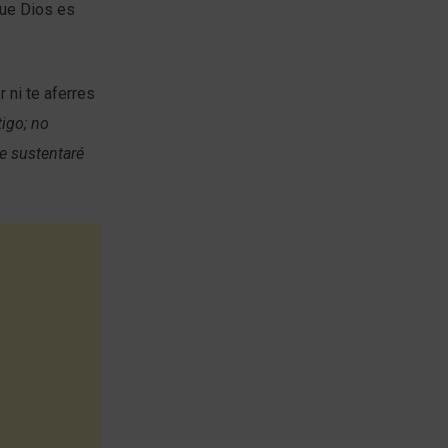
que Dios es
 ni te aferres
igo; no
e sustentaré