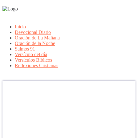
Inicio
Devocional Diario
Oración de La Mañana
Oración de la Noche
Salmos 91
Versículo del día
Versículos Bíblicos
Reflexiones Cristianas
Confía en DIOS
"Se feliz, porque la piedra nunca es tan grande si confías en Dios,
porque las injusticias acaban pagándose, porque el dolor se supera,
porque el coraje te levanta, porque el miedo te fortalece, porque los
errores te hacen aprender y porque nadie es perfecto. DIOS hoy,
camina contigo. Feliz Día."