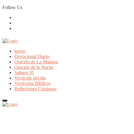
Skip
Follow Us
to
content
Inicio
Devocional Diario
Oración de La Mañana
Oración de la Noche
Salmos 91
Versículo del día
Versículos Bíblicos
Reflexiones Cristianas