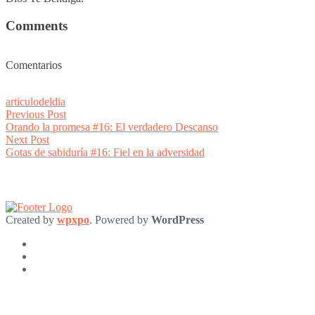
Comments
Comentarios
articulodeldia
Post
Previous
Previous Post
post:
Orando la promesa #16: El verdadero Descanso
navigation
Next
Next Post
post:
Gotas de sabiduría #16: Fiel en la adversidad
Created by
wpxpo
. Powered by
WordPress