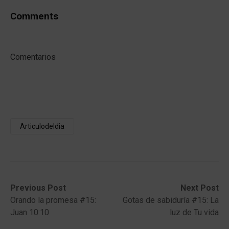
Comments
Comentarios
Articulodeldia
Post
Previous
Next
Previous Post
Next Post
post:
post:
Orando la promesa #15:
Gotas de sabiduría #15: La
navigation
Juan 10:10
luz de Tu vida