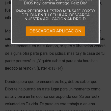
judíos de aquel reino. Entonces Mardoqueo, tío de Ester,
DIOS hoy, camina contigo. Feliz Día."
fue a palacio para conseguir que Ester utilizara su
PARA RECIBIR NUESTRO MENSAJE CORTO
DEL DÍA EN TU CELULAR, DESCARGA
influencia para ayudar a su pueblo.
NUESTRA APLICACIÓN ANDROID.
DESCARGAR APLICACION
Mandó a decir a Ester: “No pienses que escaparás en la
casa del rey más que cualquier otro judío. Porque si callas
absolutamente en este tiempo, respiro y liberación vendrá
de alguna otra parte para los judíos; mas tú y la casa de tu
padre pereceréis. ¿Y quién sabe si para esta hora has
llegado al reino?”. (Ester 4:13-14).
Dondequiera que te encuentres hoy, debes saber que
Dios te ha puesto en este lugar para un momento como
éste, y para un fin que se corresponde con Su perfecta
voluntad en Tu vida. Te puso en ese trabajo o en esa