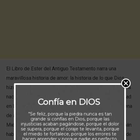
El Libro de Ester del Antiguo Testamento narra una
maravillosa historia de amor: la historia de lo que Dios
hizo en la vida de una mujer para salvar literalmente a una
nación. Ester era una mujer judía que salió de la oscuridad
Confía en DIOS
en la que se había sumido su vida, a través de una cadena
"Se feliz, porque la piedra nunca es tan
de acontecimientos insólitos y fue nombrada reina.
grande si confías en Dios, porque las
injusticias acaban pagándose, porque el dolor
Mientras tanto, un hombre impío y malvado llamado Amán
se supera, porque el coraje te levanta, porque
el miedo te fortalece, porque los errores te
había ideado un plan para dar muerte a los 15 millones de
hacen aprender y porque nadie es perfecto.