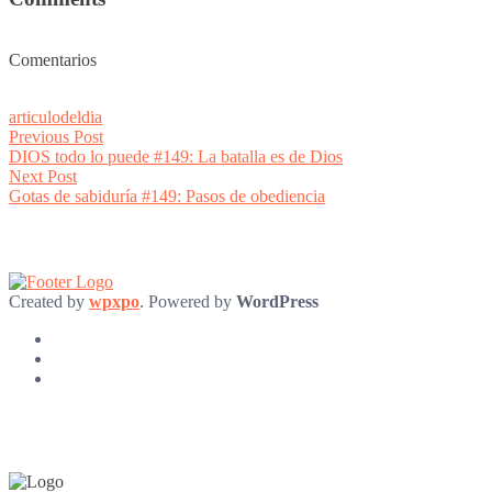
Comentarios
articulodeldia
Post
Previous
Previous Post
post:
DIOS todo lo puede #149: La batalla es de Dios
navigation
Next
Next Post
post:
Gotas de sabiduría #149: Pasos de obediencia
Created by
wpxpo
. Powered by
WordPress