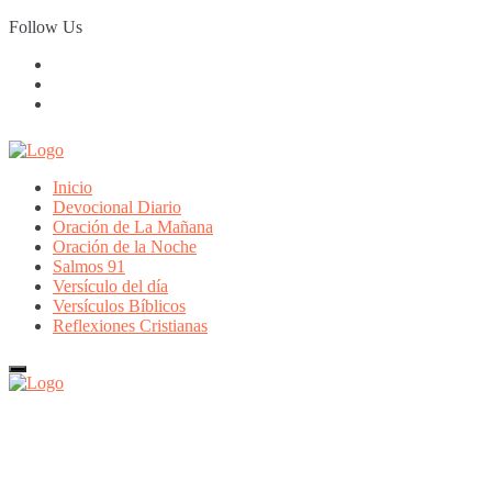
Skip
Follow Us
to
content
Inicio
Devocional Diario
Oración de La Mañana
Oración de la Noche
Salmos 91
Versículo del día
Versículos Bíblicos
Reflexiones Cristianas