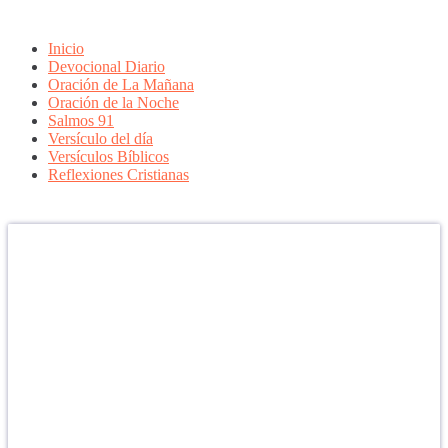
Inicio
Devocional Diario
Oración de La Mañana
Oración de la Noche
Salmos 91
Versículo del día
Versículos Bíblicos
Reflexiones Cristianas
Confía en DIOS
"Se feliz, porque la piedra nunca es tan grande si confías en Dios,
porque las injusticias acaban pagándose, porque el dolor se supera,
porque el coraje te levanta, porque el miedo te fortalece, porque los
errores te hacen aprender y porque nadie es perfecto. DIOS hoy,
camina contigo. Feliz Día."
PARA RECIBIR NUESTRO MENSAJE CORTO DEL DÍA EN
TU CELULAR, DESCARGA NUESTRA APLICACIÓN