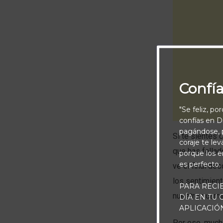
Confí
"Se feliz, po
confías en Di
pagándose, p
Si te sientes 
coraje te le
que has fallad
porque los e
es perfecto.
ve el final de
los sentimien
PARA RECI
nuestros cami
DÍA EN TU
APLICACIÓ
Por eso, mucha