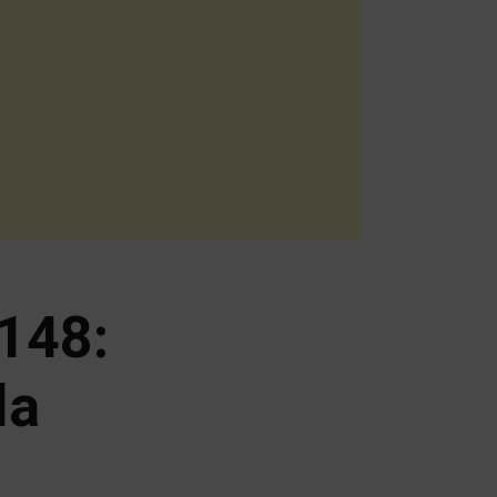
148:
la