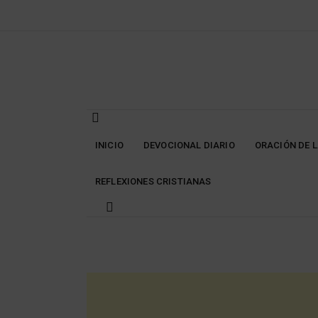
Skip
to
content
INICIO
DEVOCIONAL DIARIO
ORACIÓN DE 
REFLEXIONES CRISTIANAS