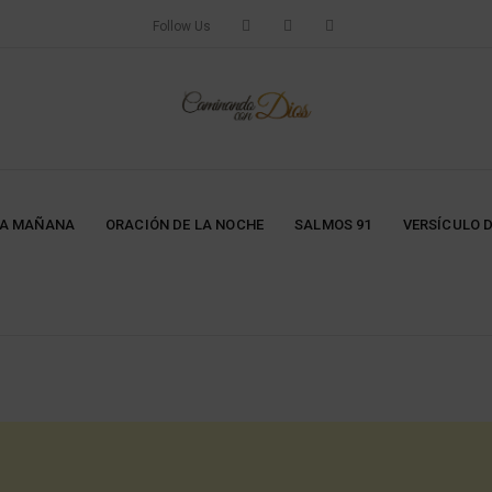
Follow Us
LA MAÑANA
ORACIÓN DE LA NOCHE
SALMOS 91
VERSÍCULO D