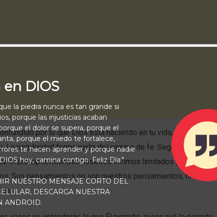
a en DIOS
rque la piedra nunca es tan grande si
os, porque las injusticias acaban
orque el dolor se supera, porque el
confundido por lo que Dios está haciendo en tu vida, no te asust
vanta, porque el miedo te fortalece,
o. La perplejidad forma parte del camino de fe. Seguimos a un D
rrores te hacen aprender y porque nadie
 DIOS hoy, camina contigo. Feliz Día."
sde el principio, mientras nosotros vivimos limitados por el tiempo
tos. Sus pensamientos no son nuestros pensamientos, ni Sus c
BIR NUESTRO MENSAJE CORTO DEL
nos.
 CELULAR, DESCARGA NUESTRA
N ANDROID.
s veces no entenderás lo que Él permite, ni por qué lo permite.