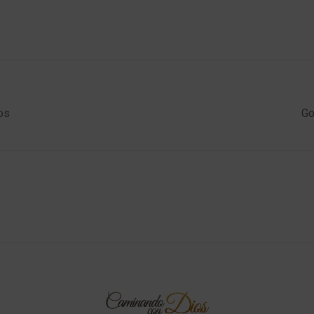
os
Go