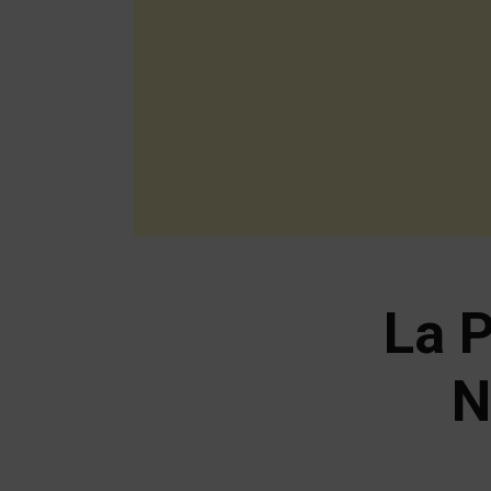
La 
N