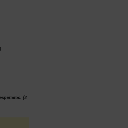
sesperados.
(
2