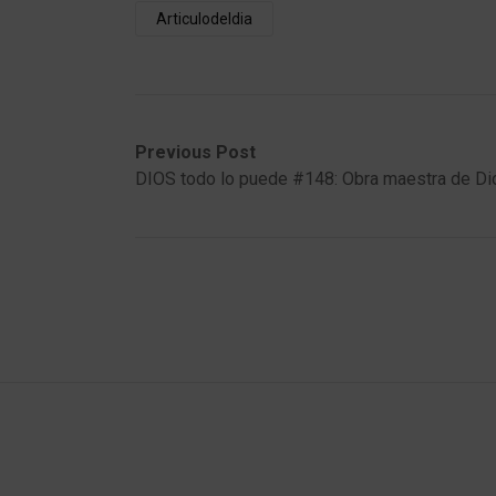
Articulodeldia
Post
Previous
Next
Previous Post
post:
post:
DIOS todo lo puede #148: Obra maestra de Di
navigation