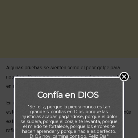
Algunas pruebas se sienten como el peor golpe para
nosotros. Son momentos de una inquietante incertidumbre
en el que nos preguntamos, ¿Dónde está Dios?.
Confía en DIOS
En esos momentos debemos comprender que Él ha
"Se feliz, porque la piedra nunca es tan
grande si confías en Dios, porque las
estado contigo desde el primer indicio de dolor y continúa
injusticias acaban pagándose, porque el dolor
estando contigo mientras hace este trabajo de
se supera, porque el coraje te levanta, porque
el miedo te fortalece, porque los errores te
refinamiento en ti. Pero antes de que puedas vivir tan
hacen aprender y porque nadie es perfecto.
DIOS hoy, camina contigo. Feliz Día."