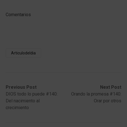
Comentarios
Articulodeldia
Post
Previous
Next
Previous Post
Next Post
post:
post:
DIOS todo lo puede #140:
Orando la promesa #140:
navigation
Del nacimiento al
Orar por otros
crecimiento