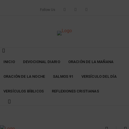
Skip
to
Follow Us
content
INICIO
DEVOCIONAL DIARIO
ORACIÓN DE LA MAÑANA
ORACIÓN DE LA NOCHE
SALMOS 91
VERSÍCULO DEL DÍA
VERSÍCULOS BÍBLICOS
REFLEXIONES CRISTIANAS