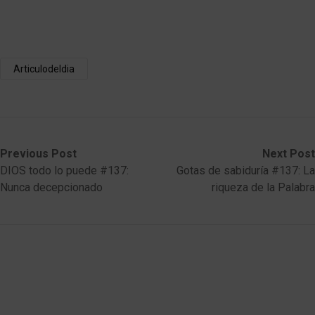
Articulodeldia
Post
Previous
Next
Previous Post
Next Post
post:
post:
DIOS todo lo puede #137:
Gotas de sabiduría #137: La
navigation
Nunca decepcionado
riqueza de la Palabra