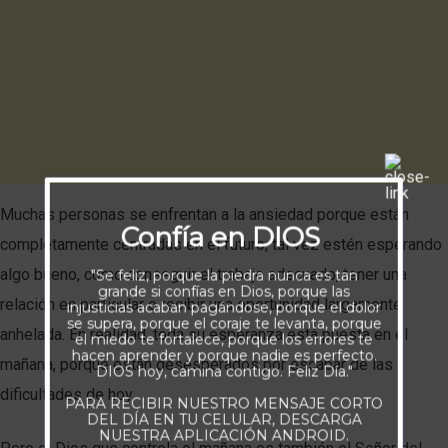
Muchas personas se enfrentan a la ansiedad porque están
Confía en DIOS
completamente centradas en el futuro; tal vez estén esperando
algo bueno, como conseguir el trabajo adecuado, tener una
"Se feliz, porque la piedra nunca es tan
grande si confías en Dios, porque las
relación en particular o recibir una oportunidad largamente
injusticias acaban pagándose, porque el dolor
se supera, porque el coraje te levanta, porque
anhelada. En realidad, toda su esperanza está puesta en el
el miedo te fortalece, porque los errores te
hacen aprender y porque nadie es perfecto.
mañana, porque están desesperados por escapar de las
DIOS hoy, camina contigo. Feliz Día."
dificultades de hoy.
PARA RECIBIR NUESTRO MENSAJE CORTO
DEL DÍA EN TU CELULAR, DESCARGA
NUESTRA APLICACIÓN ANDROID.