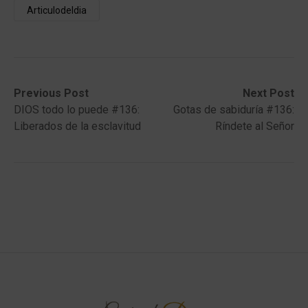
Articulodeldia
Post
Previous
Next
Previous Post
Next Post
post:
post:
DIOS todo lo puede #136:
Gotas de sabiduría #136:
navigation
Liberados de la esclavitud
Ríndete al Señor