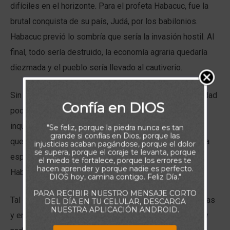
difíciles en el horizonte. Para el profeta Habacuc, fue la
brutal conquista de su país, Judá, por los babilonios.
Habacuc previó lo sombría que sería la invasión hostil. Al
final, todo sería destruido, la economía agraria quedaría
diezmada y el pueblo sería llevado al cautiverio.
Sin embargo, en ese momento crucial, cuando la ansiedad
Confía en DIOS
podría haberlo abrumado, Habacuc declaró su fe
inquebrantable en Dios. Afirmó que el Señor soberano,
"Se feliz, porque la piedra nunca es tan
grande si confías en Dios, porque las
que gobierna sobre todos los pueblos y naciones, es la
injusticias acaban pagándose, porque el dolor
se supera, porque el coraje te levanta, porque
esperanza de su vida. Dios mismo era la alegría de
el miedo te fortalece, porque los errores te
hacen aprender y porque nadie es perfecto.
Habacuc.
DIOS hoy, camina contigo. Feliz Día."
PARA RECIBIR NUESTRO MENSAJE CORTO
Tal debería ser también nuestra respuesta. En las buenas
DEL DÍA EN TU CELULAR, DESCARGA
NUESTRA APLICACIÓN ANDROID.
y en las malas, Dios está cumpliendo sus propósitos, y