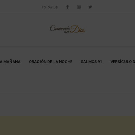
Follow Us
LA MAÑANA
ORACIÓN DE LA NOCHE
SALMOS 91
VERSÍCULO D