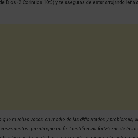
e Dios (2 Corintios 10:5) y te aseguras de estar arrojando leña 
o que muchas veces, en medio de las dificultades y problemas, e
ensamientos que ahogan mi fe. Identifica las fortalezas de la in
plázalas con Tu verdad para que pueda caminar en la victoria q