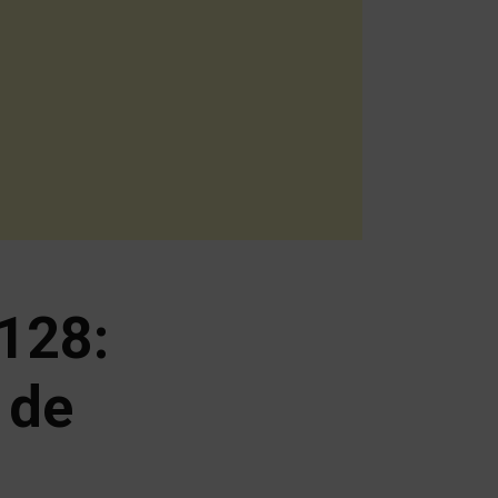
128:
 de