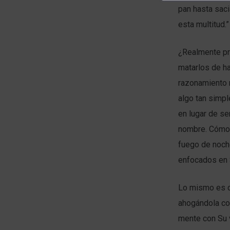
pan hasta sac
esta multitud.”
¿Realmente pre
matarlos de h
razonamiento
algo tan simp
en lugar de se
nombre. Cómo e
fuego de noche
enfocados en S
Lo mismo es ci
ahogándola con
mente con Su v