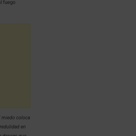
al fuego
l miedo coloca
credulidad en
ue deseas que