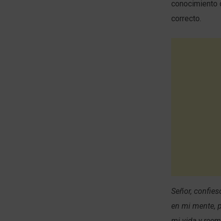
conocimiento d
correcto.
Señor, confies
en mi mente, p
mi vida y reem