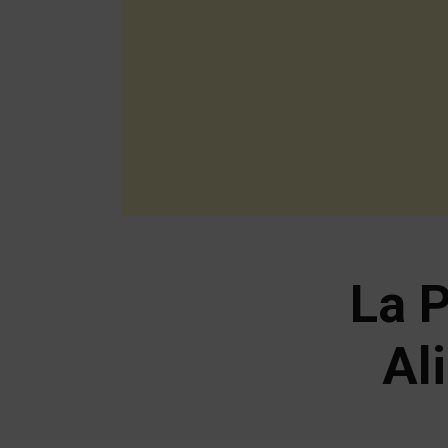
La 
Al