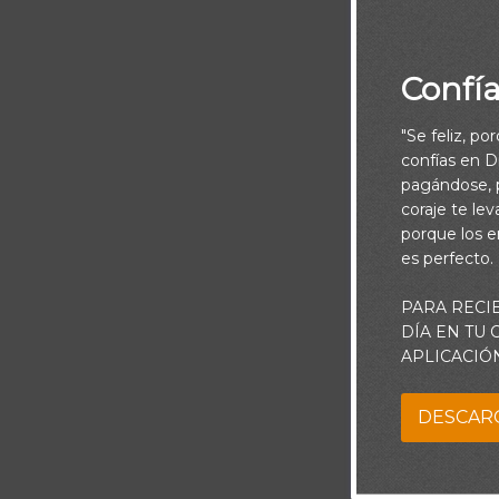
Confí
"Se feliz, po
confías en Di
pagándose, p
coraje te le
porque los e
es perfecto.
PARA RECI
DÍA EN TU
Hay ciertos p
APLICACIÓ
cuesta abajo h
DESCAR
están allí. Por
sabemos que h
Jehová en la 