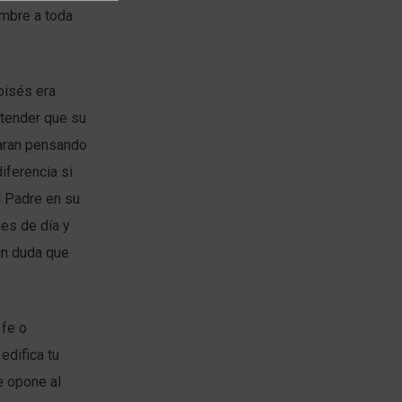
ambre a toda
oisés era
tender que su
aran pensando
iferencia si
l Padre en su
es de día y
in duda que
 fe o
edifica tu
e opone al