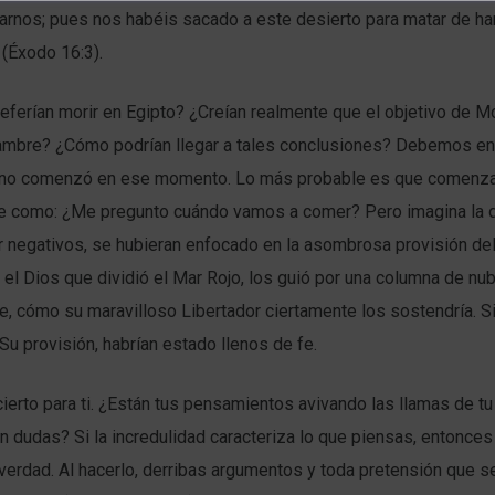
iarnos; pues nos habéis sacado a este desierto para matar de h
 (Éxodo 16:3).
ferían morir en Egipto? ¿Creían realmente que el objetivo de M
ambre? ¿Cómo podrían llegar a tales conclusiones? Debemos en
 no comenzó en ese momento. Lo más probable es que comenz
le como: ¿Me pregunto cuándo vamos a comer? Pero imagina la d
r negativos, se hubieran enfocado en la asombrosa provisión de
l Dios que dividió el Mar Rojo, los guió por una columna de nub
, cómo su maravilloso Libertador ciertamente los sostendría. S
u provisión, habrían estado llenos de fe.
erto para ti. ¿Están tus pensamientos avivando las llamas de tu
 dudas? Si la incredulidad caracteriza lo que piensas, entonces 
erdad. Al hacerlo, derribas argumentos y toda pretensión que s