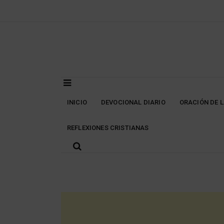
Skip
to
content
INICIO
DEVOCIONAL DIARIO
ORACIÓN DE 
REFLEXIONES CRISTIANAS