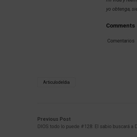
yo obtenga, si
Comments
Comentarios
Articulodeldia
Post
Previous
Next
Previous Post
post:
post:
DIOS todo lo puede #128: El sabio buscará a 
navigation