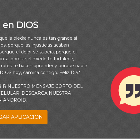
a en DIOS
rque la piedra nunca es tan grande si
os, porque las injusticias acaban
orque el dolor se supera, porque el
vanta, porque el miedo te fortalece,
rrores te hacen aprender y porque nadie
 DIOS hoy, camina contigo. Feliz Día."
BIR NUESTRO MENSAJE CORTO DEL
 CELULAR, DESCARGA NUESTRA
ensamientos y frases que surgen en tu mente que comienzan tu
N ANDROID.
acia la duda y la incredulidad. Puede que ni siquiera te des cuen
GAR APLICACION
 ejemplo, cuando los israelitas salieron de Egipto y vagaron por e
icieron esta terrible declaración:”Ojalá hubiéramos muerto por
tierra de Egipto, cuando nos sentábamos a las ollas de carne, c