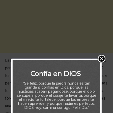
Las tragedias que leemos en las noticias son suficientes
para hacernos preguntar: ¿Está Dios realmente en todo?
Confía en DIOS
Es una pregunta que no podemos ignorar cuando vemos a
personas indefensas convertirse en víctimas de violentas
"Se feliz, porque la piedra nunca es tan
grande si confías en Dios, porque las
tormentas, terremotos, erupciones volcánicas, incendios
injusticias acaban pagándose, porque el dolor
se supera, porque el coraje te levanta, porque
forestales, avalanchas y otros desastres terrestres. Y es
el miedo te fortalece, porque los errores te
hacen aprender y porque nadie es perfecto.
una pregunta que muy probablemente nos haremos
DIOS hoy, camina contigo. Feliz Día."