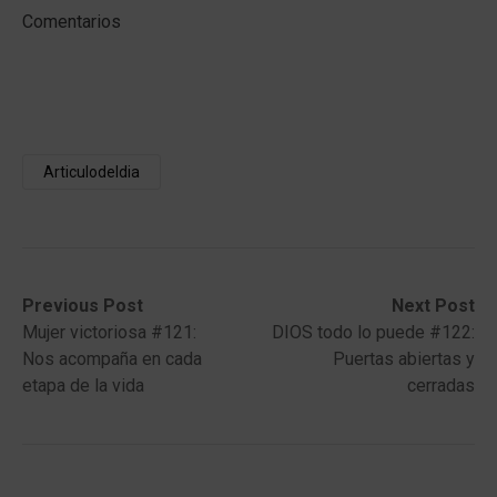
Comentarios
Articulodeldia
Post
Previous
Next
Previous Post
Next Post
post:
post:
Mujer victoriosa #121:
DIOS todo lo puede #122:
navigation
Nos acompaña en cada
Puertas abiertas y
etapa de la vida
cerradas