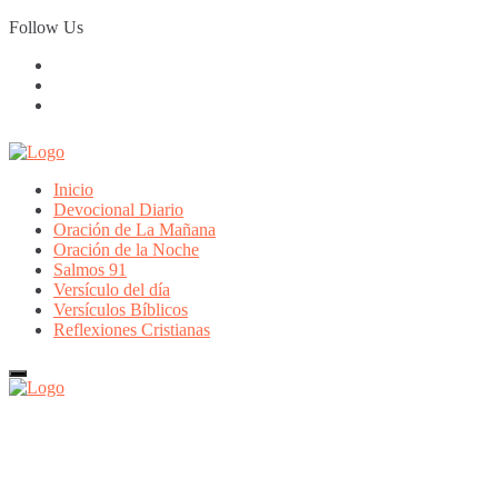
Skip
Follow Us
to
content
Inicio
Devocional Diario
Oración de La Mañana
Oración de la Noche
Salmos 91
Versículo del día
Versículos Bíblicos
Reflexiones Cristianas