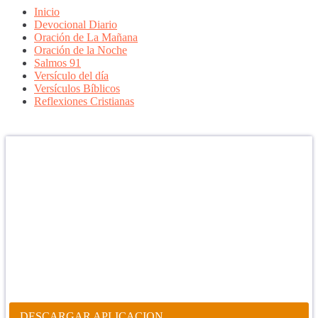
Inicio
Devocional Diario
Oración de La Mañana
Oración de la Noche
Salmos 91
Versículo del día
Versículos Bíblicos
Reflexiones Cristianas
Confía en DIOS
"Se feliz, porque la piedra nunca es tan grande si confías en Dios,
porque las injusticias acaban pagándose, porque el dolor se supera,
porque el coraje te levanta, porque el miedo te fortalece, porque los
errores te hacen aprender y porque nadie es perfecto. DIOS hoy,
camina contigo. Feliz Día."
PARA RECIBIR NUESTRO MENSAJE CORTO DEL DÍA EN
TU CELULAR, DESCARGA NUESTRA APLICACIÓN
ANDROID.
DESCARGAR APLICACION