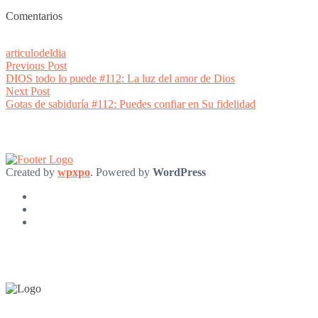
Comentarios
articulodeldia
Post
Previous
Previous Post
post:
DIOS todo lo puede #112: La luz del amor de Dios
navigation
Next
Next Post
post:
Gotas de sabiduría #112: Puedes confiar en Su fidelidad
Created by
wpxpo
. Powered by
WordPress