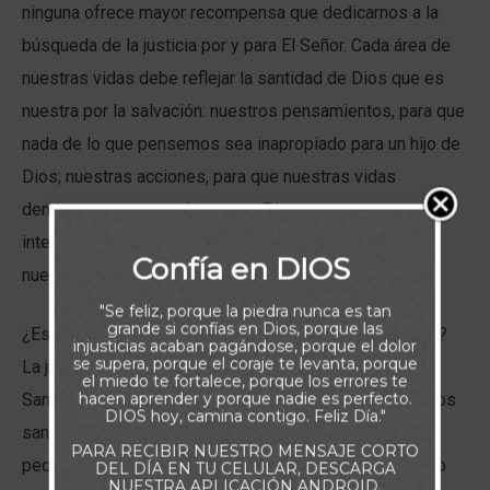
ninguna ofrece mayor recompensa que dedicarnos a la
búsqueda de la justicia por y para El Señor. Cada área de
nuestras vidas debe reflejar la santidad de Dios que es
nuestra por la salvación: nuestros pensamientos, para que
nada de lo que pensemos sea inapropiado para un hijo de
Dios; nuestras acciones, para que nuestras vidas
demuestren que servimos a un Dios santo; nuestra
integridad, para que seamos irreprochables en todas
Confía en DIOS
nuestras relaciones.
"Se feliz, porque la piedra nunca es tan
grande si confías en Dios, porque las
¿Estás dando por sentada la justicia de Dios en tu vida?
injusticias acaban pagándose, porque el dolor
se supera, porque el coraje te levanta, porque
La justicia es algo que debes permitir que el Espíritu
el miedo te fortalece, porque los errores te
hacen aprender y porque nadie es perfecto.
Santo obre en tu vida. En lugar de sembrar pensamientos
DIOS hoy, camina contigo. Feliz Día."
santos, ¿estás permitiendo que pensamientos malos y
PARA RECIBIR NUESTRO MENSAJE CORTO
pecaminosos crezcan en tu mente? ¿Estás permitiendo
DEL DÍA EN TU CELULAR, DESCARGA
NUESTRA APLICACIÓN ANDROID.