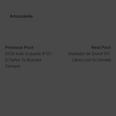
Articulodeldia
Post
Previous
Next
Previous Post
Next Post
post:
post:
DIOS todo lo puede #101:
Gladiador de Dios#101:
navigation
El Señor Te Buscará
Libres con Su Verdad
Siempre