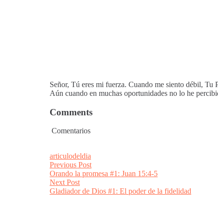
Señor, Tú eres mi fuerza. Cuando me siento débil, Tu
Aún cuando en muchas oportunidades no lo he percibid
Comments
Comentarios
articulodeldia
Post
Previous
Previous Post
post:
Orando la promesa #1: Juan 15:4-5
navigation
Next
Next Post
post:
Gladiador de Dios #1: El poder de la fidelidad