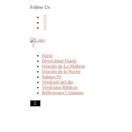
Skip
Follow Us
to
content
Inicio
Devocional Diario
Oración de La Mañana
Oración de la Noche
Salmos 91
Versículo del día
Versículos Bíblicos
Reflexiones Cristianas