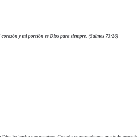
i corazón y mi porción es Dios para siempre. (Salmos 73:26)
ue Dios ha hecho por nosotros. Cuando comprendemos que todo procede