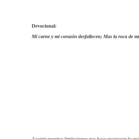
Devocional:
Mi carne y mi corazón desfallecen; Mas la roca de m
Asumir nuestras limitaciones nos hace reconocer lo q