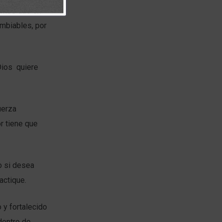
íamos que en
ambiables, por
Dios quiere
uerza
r tiene que
o si desea
actique.
 y fortalecido
dentro de