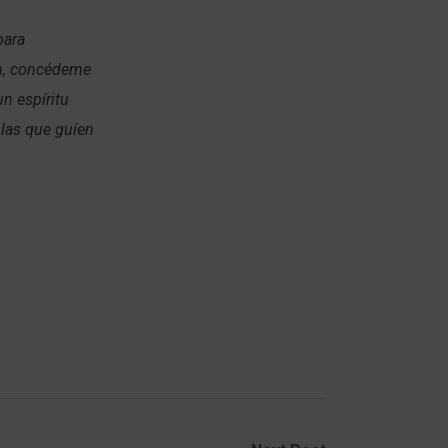
para
ón, concédeme
n espíritu
 las que guíen