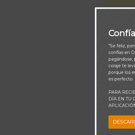
Confí
"Se feliz, po
confías en Di
pagándose, p
coraje te le
porque los e
es perfecto.
Piensa:
PARA RECI
El gozo no es 
DÍA EN TU
APLICACIÓ
Es mucho más 
mundo.
DESCAR
Lea con atenci