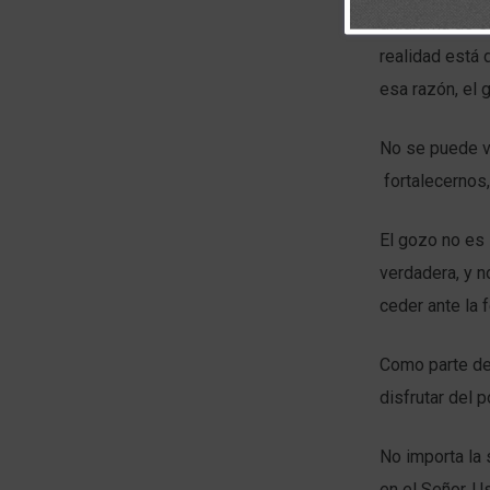
diagrama de es
realidad está 
esa razón, el 
No se puede vi
fortalecernos, 
El gozo no es 
verdadera, y 
ceder ante la 
Como parte del
disfrutar del 
No importa la 
en el Señor. U