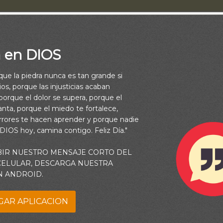
a en DIOS
rque la piedra nunca es tan grande si
os, porque las injusticias acaban
orque el dolor se supera, porque el
vanta, porque el miedo te fortalece,
rrores te hacen aprender y porque nadie
 DIOS hoy, camina contigo. Feliz Día."
BIR NUESTRO MENSAJE CORTO DEL
una sensación de felicidad que se tiene sólo cuando las cosas 
 CELULAR, DESCARGA NUESTRA
N ANDROID.
que eso. El gozo es una de las fuerzas espirituales más poder
GAR APLICACION
ón lo que dice Nehemías 8:10, y le mostraré por qué. Si hiciéra