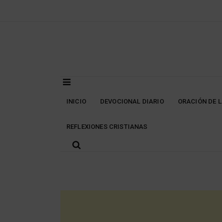
Skip
to
content
INICIO
DEVOCIONAL DIARIO
ORACIÓN DE 
REFLEXIONES CRISTIANAS