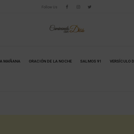
Follow Us
LA MAÑANA
ORACIÓN DE LA NOCHE
SALMOS 91
VERSÍCULO D