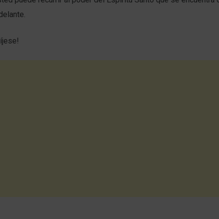
delante.
íjese!