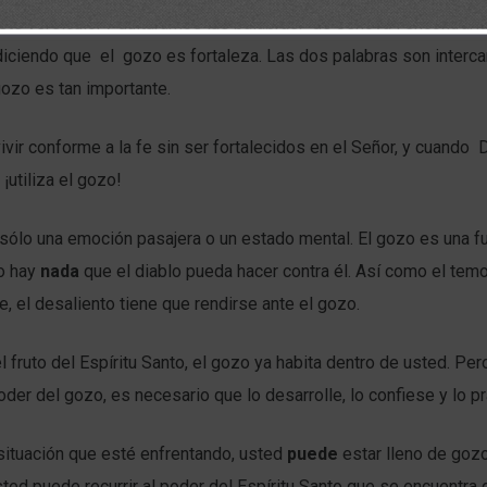
te versículo, y quitáramos las palabras: “de Jehová”, encontrar
diciendo que el gozo es fortaleza. Las dos palabras son interc
gozo es tan importante.
vir conforme a la fe sin ser fortalecidos en el Señor, y cuando 
¡utiliza el gozo!
sólo una emoción pasajera o un estado mental. El gozo es una f
no hay
nada
que el diablo pueda hacer contra él. Así como el temo
fe, el desaliento tiene que rendirse ante el gozo.
 fruto del Espíritu Santo, el gozo ya habita dentro de usted. Per
poder del gozo, es necesario que lo desarrolle, lo confiese y lo pr
situación que esté enfrentando, usted
puede
estar lleno de gozo
sted puede recurrir al poder del Espíritu Santo que se encuentra 