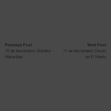
Post
Previous
Next
Previous Post
Next Post
post:
post:
10 de Noviembre: Grandes
11 de Noviembre: Crecer
navigation
Maravillas
en El Viento