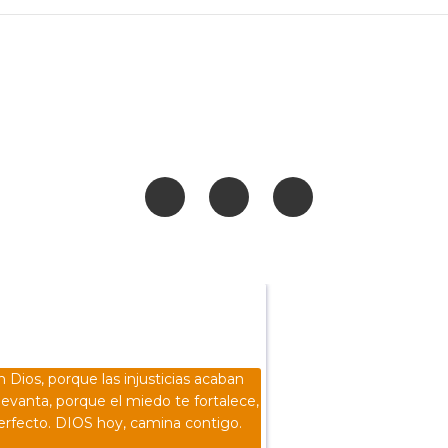
n Dios, porque las injusticias acaban
levanta, porque el miedo te fortalece,
erfecto. DIOS hoy, camina contigo.