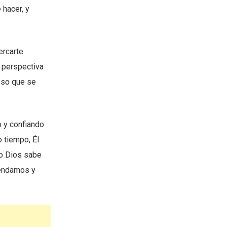
 hacer, y
ercarte
 perspectiva
oso que se
o y confiando
 tiempo, Él
do Dios sabe
rendamos y