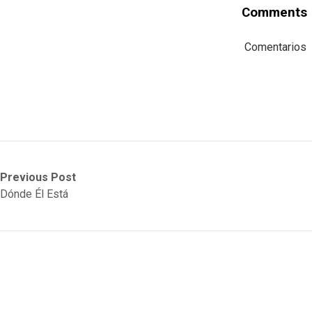
Comments
Comentarios
Post
Previous
Next
Previous Post
post:
post:
Dónde Él Está
navigation