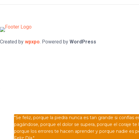
Created by
wpxpo
. Powered by
WordPress
Confía en DIOS
"Se feliz, porque la piedra nunca es tan grande si confías e
pagándose, porque el dolor se supera, porque el coraje te 
porque los errores te hacen aprender y porque nadie es p
Feliz Día."