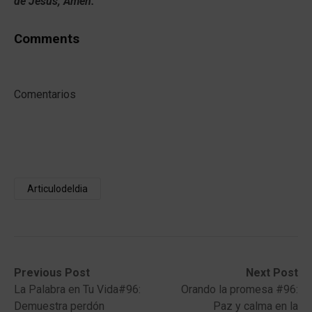
de Jesús, Amén.
Comments
Comentarios
Articulodeldia
Post
Previous
Next
Previous Post
Next Post
post:
post:
La Palabra en Tu Vida#96:
Orando la promesa #96:
navigation
Demuestra perdón
Paz y calma en la