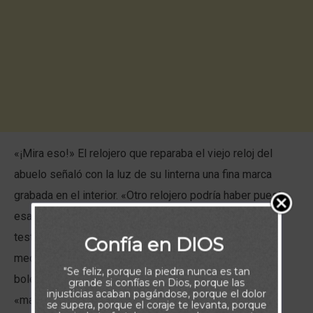
«¡Mira eso!» El relojero que reparaba el viejo reloj del
abuelo señaló con la luz de su linterna una fina marca
grabada en el interior. «Otro relojero podría haber puesto
esa marca hace casi un siglo», dijo. «Se llama ‘marca
testigo’, y me ayuda a saber cómo restaurar este
Confía en DIOS
mecanismo», concluyó. Antes de que existieran los
"Se feliz, porque la piedra nunca es tan
boletines técnicos y los manuales de reparación, las
grande si confías en Dios, porque las
injusticias acaban pagándose, porque el dolor
«marcas testigo» se utilizaban para ayudar en futuras
se supera, porque el coraje te levanta, porque