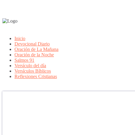
Inicio
Devocional Diario
Oración de La Mañana
Oración de la Noche
Salmos 91
Versículo del día
Versículos Bíblicos
Reflexiones Cristianas
Confía en DIOS
"Se feliz, porque la piedra nunca es tan grande si confías en Dios, po
porque el dolor se supera, porque el coraje te levanta, porque el miedo
aprender y porque nadie es perfecto. DIOS hoy, camina contigo. Feli