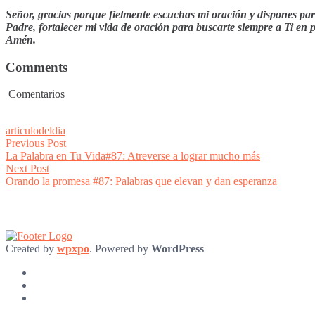
Señor, gracias porque fielmente escuchas mi oración y dispones par
Padre, fortalecer mi vida de oración para buscarte siempre a Ti en 
Amén.
Comments
Comentarios
articulodeldia
Post
Previous
Previous Post
post:
La Palabra en Tu Vida#87: Atreverse a lograr mucho más
navigation
Next
Next Post
post:
Orando la promesa #87: Palabras que elevan y dan esperanza
Created by
wpxpo
. Powered by
WordPress