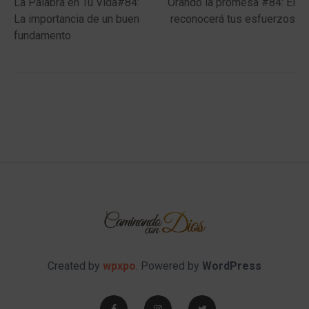
post:
post:
La Palabra en Tu Vida#84:
Orando la promesa #84: Él
navigation
La importancia de un buen
reconocerá tus esfuerzos
fundamento
Created by
wpxpo
. Powered by
WordPress