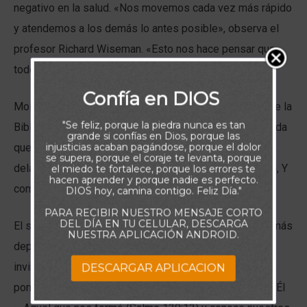
negativo en la salud. «Nos movemos cada vez más rápido
y atendemos a los demás lo antes posible», observa el
profesor Richard Wiseman. «Esto nos hace pensar que
todo tiene que ocurrir inmediatamente».
Confía en DIOS
Moisés es autor de uno de los salmos más antiguos de la
"Se feliz, porque la piedra nunca es tan
Biblia, en el que reflexiona sobre el tiempo. Nos recuerda
grande si confías en Dios, porque las
injusticias acaban pagándose, porque el dolor
que Dios controla el ritmo de la vida. «Porque mil años
se supera, porque el coraje te levanta, porque
delante de tus ojos · Son como el día de ayer, que pasó, Y
el miedo te fortalece, porque los errores te
hacen aprender y porque nadie es perfecto.
como una de las vigilias de la noche.» (Salmo 90 4).
DIOS hoy, camina contigo. Feliz Día."
PARA RECIBIR NUESTRO MENSAJE CORTO
DEL DÍA EN TU CELULAR, DESCARGA
El secreto de la gestión del tiempo, por tanto, no es ir más
NUESTRA APLICACIÓN ANDROID.
deprisa o más despacio. Es permanecer en Dios
invirtiendo más tiempo con Él. De este modo, nos
DESCARGAR APLICACION
ponemos en sintonía con los demás, pero primero con Él