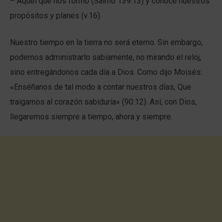
– Aquel que nos formó (Salmo 139:13) y conoce nuestros
propósitos y planes (v.16).
Nuestro tiempo en la tierra no será eterno. Sin embargo,
podemos administrarlo sabiamente, no mirando el reloj,
sino entregándonos cada día a Dios. Como dijo Moisés:
«Enséñanos de tal modo a contar nuestros días, Que
traigamos al corazón sabiduría» (90:12). Así, con Dios,
llegaremos siempre a tiempo, ahora y siempre.