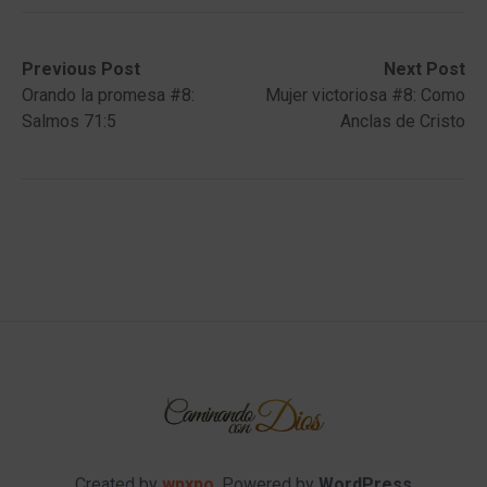
Post
Previous
Next
Previous Post
Next Post
post:
post:
Orando la promesa #8:
Mujer victoriosa #8: Como
navigation
Salmos 71:5
Anclas de Cristo
Created by
wpxpo
. Powered by
WordPress