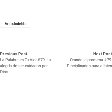
Articulodeldia
Post
Previous
Next
Previous Post
Next Post
post:
post:
La Palabra en Tu Vida#79: La
Orando la promesa #79:
navigation
alegría de ser cuidados por
Disciplinados para el bien
Dios