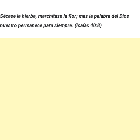
Sécase la hierba, marchítase la flor; mas la palabra del Dios
nuestro permanece para siempre. (Isaías 40:8)