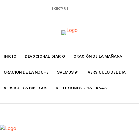
Skip
Follow Us
to
content
INICIO
DEVOCIONAL DIARIO
ORACIÓN DE LA MAÑANA
ORACIÓN DE LA NOCHE
SALMOS 91
VERSÍCULO DEL DÍA
VERSÍCULOS BÍBLICOS
REFLEXIONES CRISTIANAS