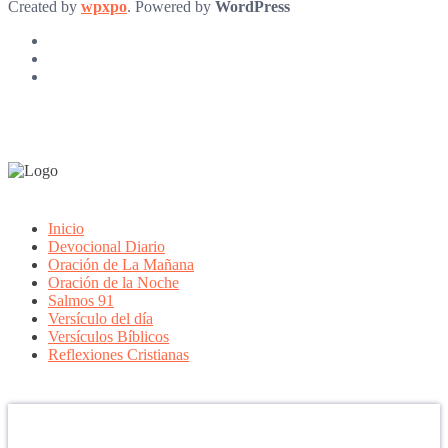
Created by
wpxpo
. Powered by
WordPress
Inicio
Devocional Diario
Oración de La Mañana
Oración de la Noche
Salmos 91
Versículo del día
Versículos Bíblicos
Reflexiones Cristianas
Confía en DIOS