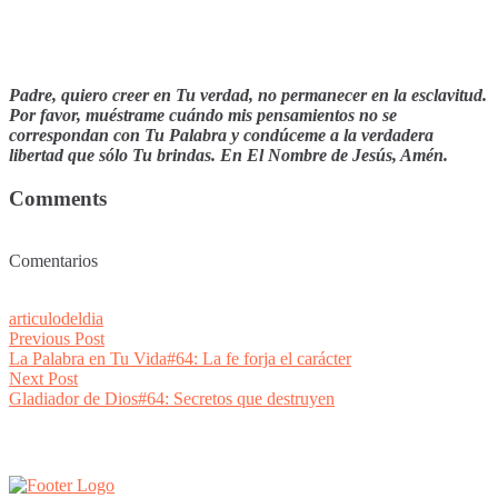
Padre, quiero creer en Tu verdad, no permanecer en la esclavitud.
Por favor, muéstrame cuándo mis pensamientos no se
correspondan con Tu Palabra y condúceme a la verdadera
libertad que sólo Tu brindas. En El Nombre de Jesús, Amén.
Comments
Comentarios
articulodeldia
Post
Previous
Previous Post
post:
La Palabra en Tu Vida#64: La fe forja el carácter
navigation
Next
Next Post
post:
Gladiador de Dios#64: Secretos que destruyen