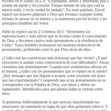
escribió en el Salmo 26:2-3: “Examíname, Señor, y pruébame; pon a
prueba mi mente y mi corazón. Porque delante de mis ojos está tu
misericordia, y en tu verdad he andado”. En otras palabras, David
superó sus temores pidiendo a Dios que revelara cualquier forma
errónea de pensar en su interior y la sustituyera por los hechos y los
principios infalibles del Señor.
Pablo lo explicó así en 2 Corintios 10:5: “Destruimos las
especulaciones y toda altivez que se levanta contra el conocimiento
de Dios, y llevamos cautivo todo pensamiento a la obediencia de
Cristo.” Estos hombres rechazaron sus modelos destructivos de
pensamiento, prefiriendo creer lo que Dios decía de ellos.
¿Cuáles son las experiencias más dolorosas que has vivido? ¿Y qué
emociones te asaltan como consecuencia de esas dificultades? Ahora
considera esto detenidamente: Cuando esos sentimientos afloran en
tu interior, ¿cuáles son los pensamientos que se repiten en tu mente?
¿Hay mensajes que has llegado a aceptar como resultado del dolor
que has experimentado? Comprende que si tus pensamientos no se
corresponden con la Palabra de Dios, son falsos y deben ser
suplantados. Identifícalos para que puedas hallar la victoria sobre
ellos.
Si gobiernas deliberadamente lo que piensas, transformarás tus
emociones: las manejarás en lugar de que ellas gobiernen sobre ti. Y
cuando elijas cómo te sientes y pongas tus creencias en consonancia