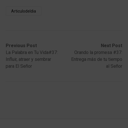
Articulodeldia
Post
Previous
Next
Previous Post
Next Post
post:
post:
La Palabra en Tu Vida#37:
Orando la promesa #37:
navigation
Influir, atraer y sembrar
Entrega más de tu tiempo
para El Señor
al Señor