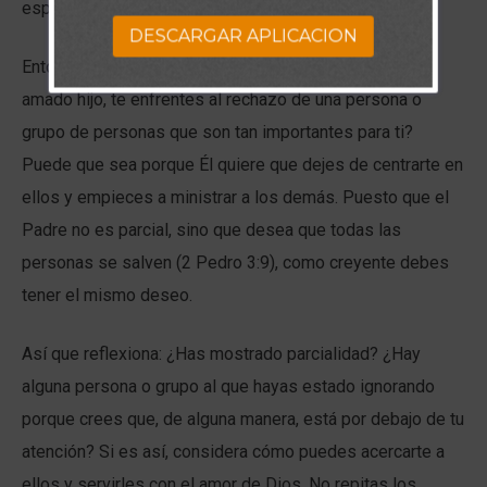
especialmente fieles (Jeremías 7:23).
DESCARGAR APLICACION
Entonces, ¿por qué ha permitido el Padre que tú, Su
amado hijo, te enfrentes al rechazo de una persona o
grupo de personas que son tan importantes para ti?
Puede que sea porque Él quiere que dejes de centrarte en
ellos y empieces a ministrar a los demás. Puesto que el
Padre no es parcial, sino que desea que todas las
personas se salven (2 Pedro 3:9), como creyente debes
tener el mismo deseo.
Así que reflexiona: ¿Has mostrado parcialidad? ¿Hay
alguna persona o grupo al que hayas estado ignorando
porque crees que, de alguna manera, está por debajo de tu
atención? Si es así, considera cómo puedes acercarte a
ellos y servirles con el amor de Dios. No repitas los