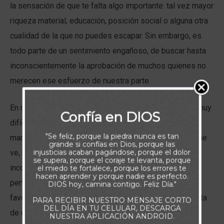
la sensación de que te falta algo importante: tal vez mayor
riqueza material, educación, posición social o alguna otra
cualidad de la que no puedes escapar. Sin embargo, es
todo parte de un sentimiento engañoso, de buscar hasta
inconscientemente la aprobación de muchos quienes no
merecen ese esfuerzo de nuestra parte.
En medio de situaciones como esas, que pueden ser muy
Confía en DIOS
difíciles de resolver, debemos aferrarnos a esta
"Se feliz, porque la piedra nunca es tan
maravillosa verdad: afortunadamente, Dios sí te ve, y me
grande si confías en Dios, porque las
injusticias acaban pagándose, porque el dolor
ve, nos ve a todos. Y te ama profunda e
se supera, porque el coraje te levanta, porque
incondicionalmente. De hecho, el Padre dice que
el miedo te fortalece, porque los errores te
hacen aprender y porque nadie es perfecto.
perteneces a Su familia eternamente. No muestra
DIOS hoy, camina contigo. Feliz Día."
favoritismo como la gente (Romanos 2:11), pero disfruta
PARA RECIBIR NUESTRO MENSAJE CORTO
DEL DÍA EN TU CELULAR, DESCARGA
de una cercanía especial con los que le son
NUESTRA APLICACIÓN ANDROID.